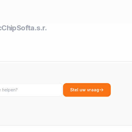
c
ChipSoft
a.s.r.
Stel uw vraag