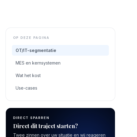
OP DEZE PAGINA
OT/IT-segmentatie
MES en kernsystemen
Wat het kost
Use-cases
DIRECT SPARREN
Direct dit traject starten?
Twee zinnen over uw situatie en wij reageren