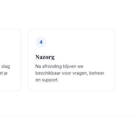
4
Nazorg
 slag
Na afronding blijven we
t je
beschikbaar voor vragen, beheer
en support.