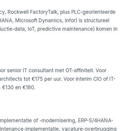
cy, Rockwell FactoryTalk, plus PLC-georienteerde
ANA, Microsoft Dynamics, Infor) is structureel
ductie-data, IoT, predictive maintenance) komen in
r senior IT consultant met OT-affiniteit. Voor
chitects tot €175 per uur. Voor interim CIO of IT-
n €130 en €180.
implementatie of -modernisering, ERP-S/4HANA-
 maintenance-implementatie, vacature-overbrugging