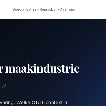
Specialisaties
Kennisbank
Over ons
or maakindustrie
elgië
varing. Welke OT/IT-context u