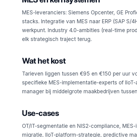
MES-leveranciers: Siemens Opcenter, GE Profi
stacks. Integratie van MES naar ERP (SAP S/4H
werkpunt. Industry 4.0-ambities (real-time pro
elk strategisch traject terug.
Wat het kost
Tarieven liggen tussen €95 en €150 per uur voo
specifieke MES-implementatie-experts of IIoT-ar
manager bij middelgrote maakbedrijven tusse
Use-cases
OT/IT-segmentatie en NIS2-compliance, MES-
migratie, IIoT-platform-strategie, predictive