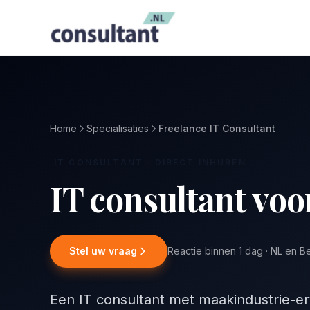
Home
Specialisaties
Freelance IT Consultant
IT CONSULTANT · DIRECT INHUREN
IT consultant vo
Stel uw vraag
Reactie binnen 1 dag · NL en B
Een IT consultant met maakindustrie-er