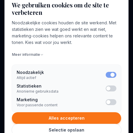
We gebruiken cookies om de site te
verbeteren
BEDRIJF
VOOR CONSULTANTS
Noodzakelijke cookies houden de site werkend. Met
Over ons
Profiel aanmaken
statistieken zien we wat goed werkt en wat niet,
Bedrijven
Inloggen
marketing-cookies helpen ons relevante content te
Voor opdrachtgevers
tonen. Kies wat voor jou werkt.
Blog
Meer informatie
Contact
Noodzakelijk
Altijd actief
INFORMATIE
Statistieken
Algemene voorwaarden
Anonieme gebruiksdata
Privacyverklaring
Marketing
Voor passende content
Alles accepteren
Selectie opslaan
© 2026 Consultant.nl. Alle rechten voorbehouden.