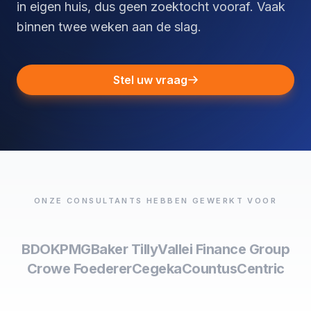
in eigen huis, dus geen zoektocht vooraf. Vaak
binnen twee weken aan de slag.
Stel uw vraag
ONZE CONSULTANTS HEBBEN GEWERKT VOOR
BDO
KPMG
Baker Tilly
Vallei Finance Group
Crowe Foederer
Cegeka
Countus
Centric