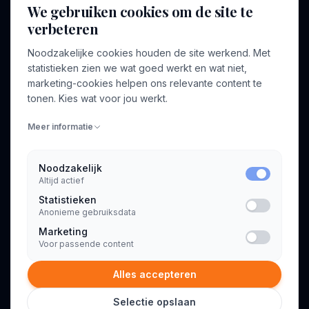
We gebruiken cookies om de site te
verbeteren
BEDRIJF
VOOR CONSULTANTS
Noodzakelijke cookies houden de site werkend. Met
Over ons
Profiel aanmaken
statistieken zien we wat goed werkt en wat niet,
Bedrijven
Inloggen
marketing-cookies helpen ons relevante content te
Voor opdrachtgevers
tonen. Kies wat voor jou werkt.
Blog
Meer informatie
Contact
Noodzakelijk
Altijd actief
INFORMATIE
Statistieken
Algemene voorwaarden
Anonieme gebruiksdata
Privacyverklaring
Marketing
Voor passende content
Alles accepteren
Selectie opslaan
© 2026 Consultant.nl. Alle rechten voorbehouden.