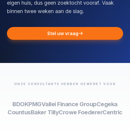
eigen huis, dus geen zoektocht vooraf. Vaak
binnen twee weken aan de slag.
Stel uw vraag
ONZE CONSULTANTS HEBBEN GEWERKT VOOR
BDO
KPMG
Vallei Finance Group
Cegeka
Countus
Baker Tilly
Crowe Foederer
Centric