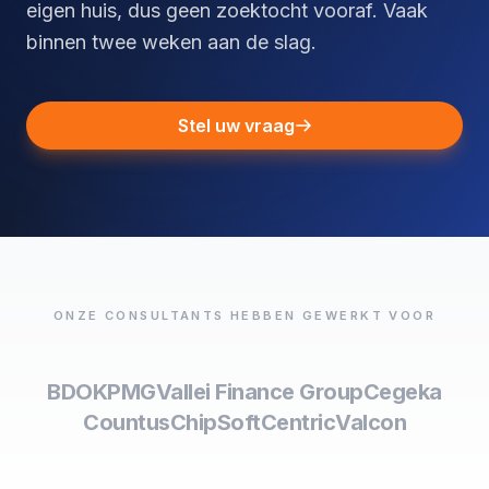
eigen huis, dus geen zoektocht vooraf. Vaak
binnen twee weken aan de slag.
Stel uw vraag
ONZE CONSULTANTS HEBBEN GEWERKT VOOR
BDO
KPMG
Vallei Finance Group
Cegeka
Countus
ChipSoft
Centric
Valcon