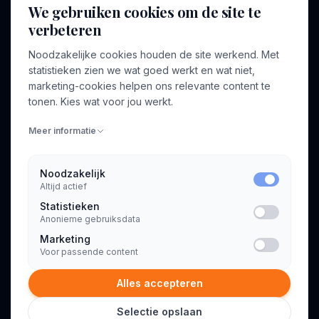
We gebruiken cookies om de site te
verbeteren
BEDRIJF
VOOR CONSULTANTS
Noodzakelijke cookies houden de site werkend. Met
Over ons
Profiel aanmaken
statistieken zien we wat goed werkt en wat niet,
Bedrijven
Inloggen
marketing-cookies helpen ons relevante content te
Voor opdrachtgevers
tonen. Kies wat voor jou werkt.
Blog
Meer informatie
Contact
Noodzakelijk
Altijd actief
INFORMATIE
Statistieken
Algemene voorwaarden
Anonieme gebruiksdata
Privacyverklaring
Marketing
Voor passende content
Alles accepteren
Selectie opslaan
© 2026 Consultant.nl. Alle rechten voorbehouden.