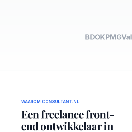
BDO
KPMG
Val
WAAROM CONSULTANT.NL
Een freelance front-
end ontwikkelaar in