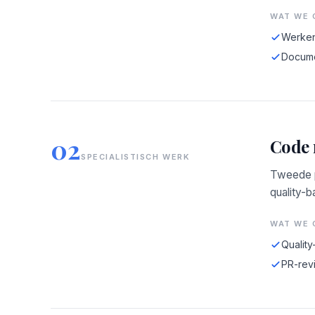
WAT WE 
Werken
Docume
02
Code 
SPECIALISTISCH WERK
Tweede p
quality-b
WAT WE 
Quality
PR-revi