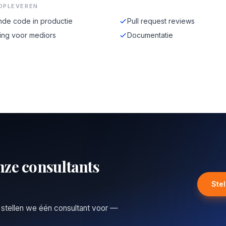
OPLEVEREN
de code in productie
Pull request reviews
ing voor mediors
Documentatie
nze consultants
Ste
 stellen we één consultant voor —