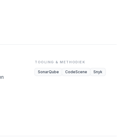
TOOLING & METHODIEK
SonarQube
CodeScene
Snyk
en