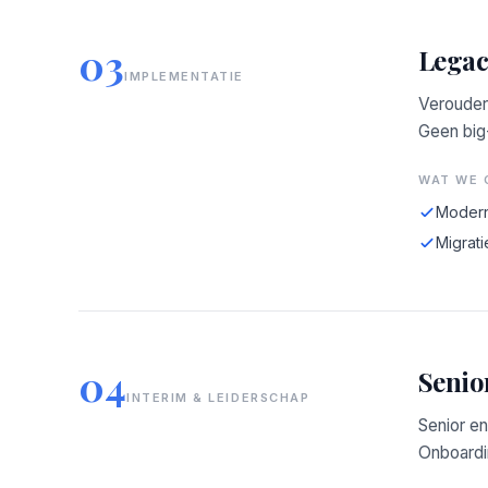
03
Legac
IMPLEMENTATIE
Verouder
Geen big
WAT WE 
Modern
Migrati
04
Senio
INTERIM & LEIDERSCHAP
Senior en
Onboardin