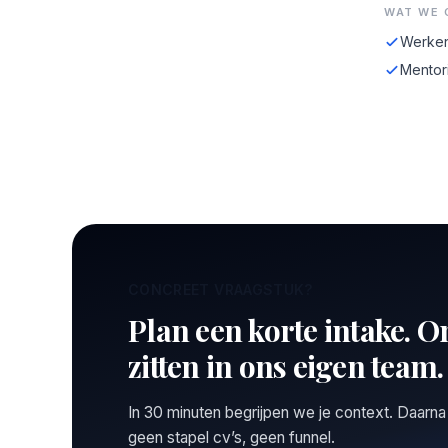
WAT WE 
Werken
Mentor
CONCREET VRAAGSTUK?
Plan een korte intake. O
zitten in ons eigen team.
In 30 minuten begrijpen we je context. Daarna
geen stapel cv’s, geen funnel.