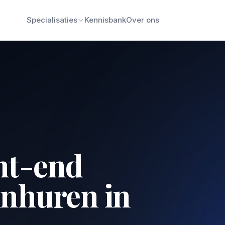
Specialisaties
Kennisbank
Over ons
nt-end
inhuren in