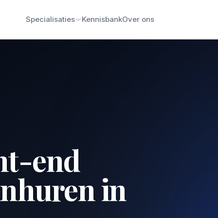
Specialisaties
Kennisbank
Over ons
n
nt-end
inhuren in