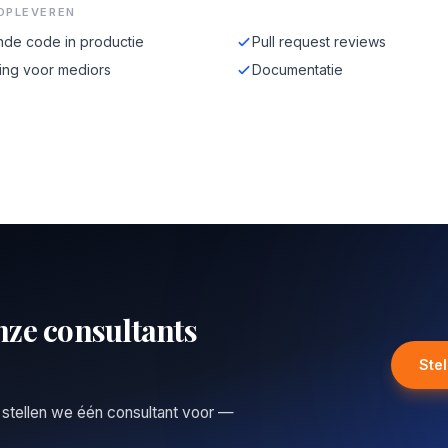
OPLEVEREN
de code in productie
Pull request reviews
ing voor mediors
Documentatie
nze consultants
Ste
 stellen we één consultant voor —