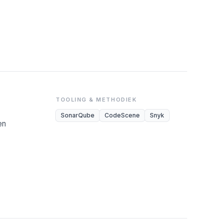
TOOLING & METHODIEK
SonarQube
CodeScene
Snyk
en