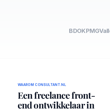
BDO
KPMG
Val
WAAROM CONSULTANT.NL
Een freelance front-
end ontwikkelaar in