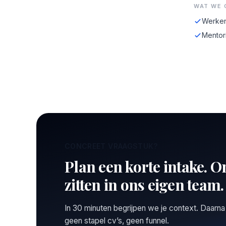
WAT WE 
Werken
Mentor
CONCREET VRAAGSTUK?
Plan een korte intake. O
zitten in ons eigen team.
In 30 minuten begrijpen we je context. Daarna
geen stapel cv’s, geen funnel.