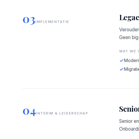
03
Legac
IMPLEMENTATIE
Verouder
Geen big
WAT WE 
Modern
Migrati
04
Senio
INTERIM & LEIDERSCHAP
Senior en
Onboardin