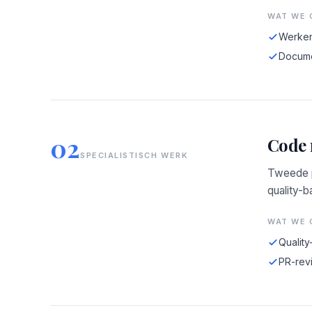
WAT WE 
Werken
Docume
02
Code 
SPECIALISTISCH WERK
Tweede p
quality-b
WAT WE 
Quality
PR-revi