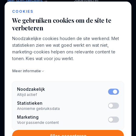
Alle specialisaties →
Salariswijzer
Kennisbank
COOKIES
We gebruiken cookies om de site te
verbeteren
BEDRIJF
VOOR CONSULTANTS
Noodzakelijke cookies houden de site werkend. Met
Over ons
Profiel aanmaken
statistieken zien we wat goed werkt en wat niet,
Bedrijven
Inloggen
marketing-cookies helpen ons relevante content te
Voor opdrachtgevers
tonen. Kies wat voor jou werkt.
Blog
Meer informatie
Contact
Noodzakelijk
Altijd actief
INFORMATIE
Statistieken
Algemene voorwaarden
Anonieme gebruiksdata
Privacyverklaring
Marketing
Voor passende content
Alles accepteren