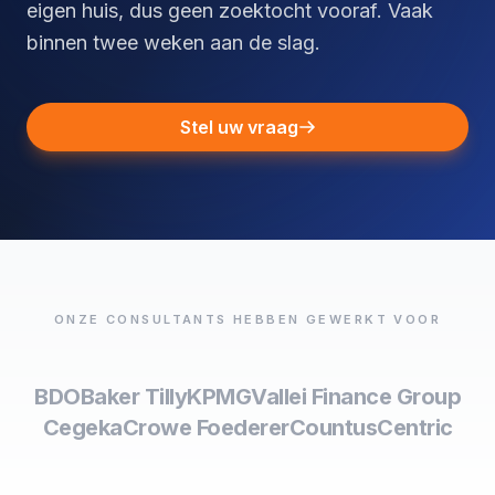
eigen huis, dus geen zoektocht vooraf. Vaak
binnen twee weken aan de slag.
Stel uw vraag
ONZE CONSULTANTS HEBBEN GEWERKT VOOR
BDO
Baker Tilly
KPMG
Vallei Finance Group
Cegeka
Crowe Foederer
Countus
Centric