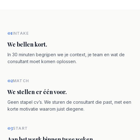
01
INTAKE
We bellen kort.
In 30 minuten begrijpen we je context, je team en wat de
consultant moet komen oplossen.
02
MATCH
We stellen er één voor.
Geen stapel cv’s. We sturen de consultant die past, met een
korte motivatie waarom juist diegene.
03
START
Aan het werk binnen twee weken.