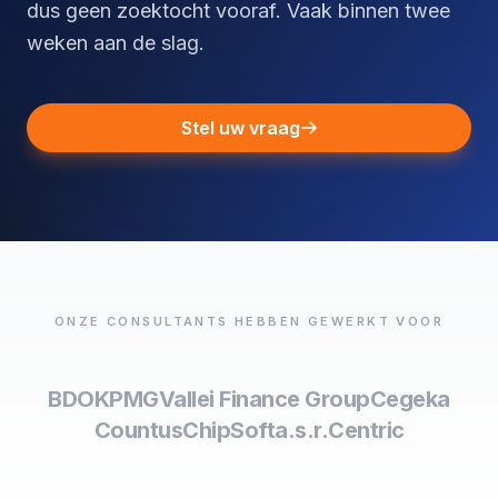
dus geen zoektocht vooraf. Vaak binnen twee
weken aan de slag.
Stel uw vraag
ONZE CONSULTANTS HEBBEN GEWERKT VOOR
BDO
KPMG
Vallei Finance Group
Cegeka
Countus
ChipSoft
a.s.r.
Centric