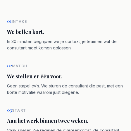
01
INTAKE
We bellen kort.
In 30 minuten begrijpen we je context, je team en wat de
consultant moet komen oplossen.
02
MATCH
We stellen er één voor.
Geen stapel cv’s. We sturen de consultant die past, met een
korte motivatie waarom juist diegene.
03
START
Aan het werk binnen twee weken.
Vaak sneller. We regelen de overeenkomst, de consultant