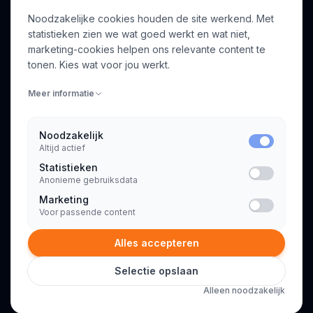
Noodzakelijke cookies houden de site werkend. Met
Over ons
Profiel aanmaken
statistieken zien we wat goed werkt en wat niet,
Bedrijven
Inloggen
marketing-cookies helpen ons relevante content te
Voor opdrachtgevers
tonen. Kies wat voor jou werkt.
Blog
Meer informatie
Contact
Noodzakelijk
Altijd actief
INFORMATIE
Statistieken
Algemene voorwaarden
Anonieme gebruiksdata
Privacyverklaring
Marketing
Voor passende content
Alles accepteren
Selectie opslaan
© 2026 Consultant.nl. Alle rechten voorbehouden.
Alleen noodzakelijk