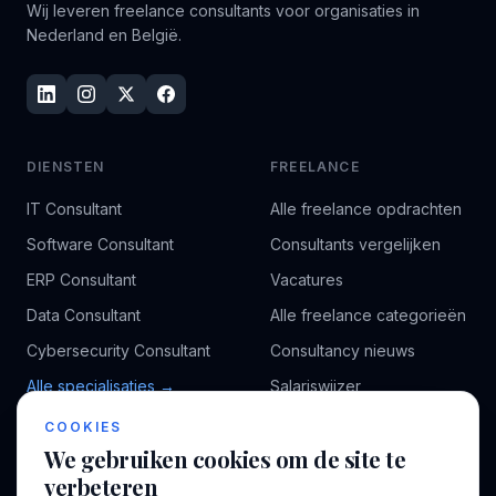
Wij leveren freelance consultants voor organisaties in
Nederland en België.
DIENSTEN
FREELANCE
IT Consultant
Alle freelance opdrachten
Software Consultant
Consultants vergelijken
ERP Consultant
Vacatures
Data Consultant
Alle freelance categorieën
Cybersecurity Consultant
Consultancy nieuws
Alle specialisaties →
Salariswijzer
Kennisbank
COOKIES
We gebruiken cookies om de site te
verbeteren
BEDRIJF
VOOR CONSULTANTS