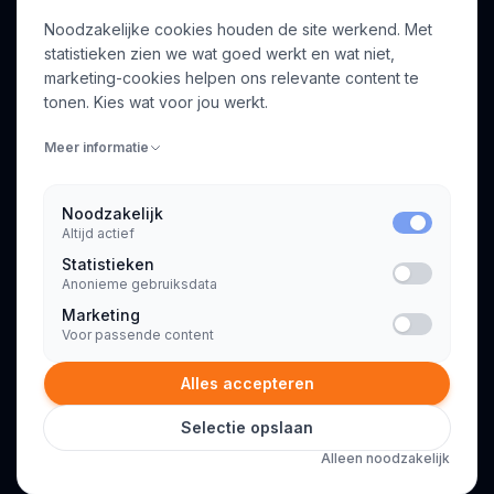
Noodzakelijke cookies houden de site werkend. Met
Over ons
Profiel aanmaken
statistieken zien we wat goed werkt en wat niet,
Bedrijven
Inloggen
marketing-cookies helpen ons relevante content te
Voor opdrachtgevers
tonen. Kies wat voor jou werkt.
Blog
Meer informatie
Contact
Noodzakelijk
Altijd actief
INFORMATIE
Statistieken
Algemene voorwaarden
Anonieme gebruiksdata
Privacyverklaring
Marketing
Voor passende content
Alles accepteren
Selectie opslaan
© 2026 Consultant.nl. Alle rechten voorbehouden.
Alleen noodzakelijk