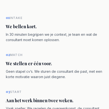
01
INTAKE
We bellen kort.
In 30 minuten begrijpen we je context, je team en wat de
consultant moet komen oplossen.
02
MATCH
We stellen er één voor.
Geen stapel cv’s. We sturen de consultant die past, met een
korte motivatie waarom juist diegene.
03
START
Aan het werk binnen twee weken.
Vaak sneller. We regelen de overeenkomst, de consultant