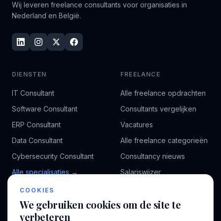
Wij leveren freelance consultants voor organisaties in
Nederland en België.
DIENSTEN
FREELANCE
IT Consultant
Alle freelance opdrachten
Software Consultant
Consultants vergelijken
ERP Consultant
Vacatures
Data Consultant
Alle freelance categorieën
Cybersecurity Consultant
Consultancy nieuws
Alle specialisaties →
Salariswijzer
Kennisbank
COOKIES
We gebruiken cookies om de site te
verbeteren
BEDRIJF
VOOR CONSULTANTS