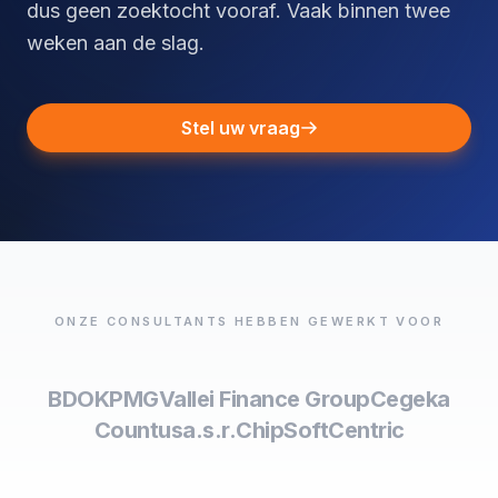
dus geen zoektocht vooraf. Vaak binnen twee
weken aan de slag.
Stel uw vraag
ONZE CONSULTANTS HEBBEN GEWERKT VOOR
BDO
KPMG
Vallei Finance Group
Cegeka
Countus
a.s.r.
ChipSoft
Centric