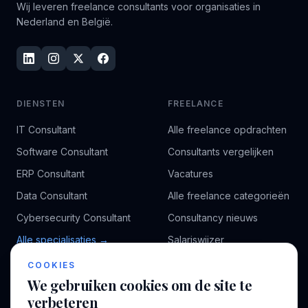
Wij leveren freelance consultants voor organisaties in
Nederland en België.
DIENSTEN
FREELANCE
IT Consultant
Alle freelance opdrachten
Software Consultant
Consultants vergelijken
ERP Consultant
Vacatures
Data Consultant
Alle freelance categorieën
Cybersecurity Consultant
Consultancy nieuws
Alle specialisaties →
Salariswijzer
Kennisbank
COOKIES
We gebruiken cookies om de site te
verbeteren
BEDRIJF
VOOR CONSULTANTS