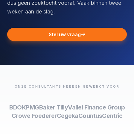
dus geen zoektocht vooraf. Vaak binnen twee
weken aan de slag.
Stel uw vraag
ONZE CONSULTANTS HEBBEN GEWERKT VOOR
BDO
KPMG
Baker Tilly
Vallei Finance Group
Crowe Foederer
Cegeka
Countus
Centric