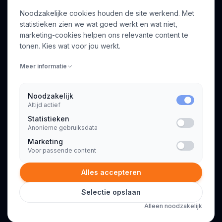
Noodzakelijke cookies houden de site werkend. Met
Over ons
Profiel aanmaken
statistieken zien we wat goed werkt en wat niet,
Bedrijven
Inloggen
marketing-cookies helpen ons relevante content te
Voor opdrachtgevers
tonen. Kies wat voor jou werkt.
Blog
Meer informatie
Contact
Noodzakelijk
Altijd actief
INFORMATIE
Statistieken
Algemene voorwaarden
Anonieme gebruiksdata
Privacyverklaring
Marketing
Voor passende content
Alles accepteren
Selectie opslaan
© 2026 Consultant.nl. Alle rechten voorbehouden.
Alleen noodzakelijk