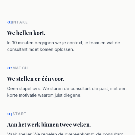
01
INTAKE
We bellen kort.
In 30 minuten begrijpen we je context, je team en wat de
consultant moet komen oplossen.
02
MATCH
We stellen er één voor.
Geen stapel cv’s. We sturen de consultant die past, met een
korte motivatie waarom juist diegene.
03
START
Aan het werk binnen twee weken.
Vaak sneller. We regelen de overeenkomst, de consultant