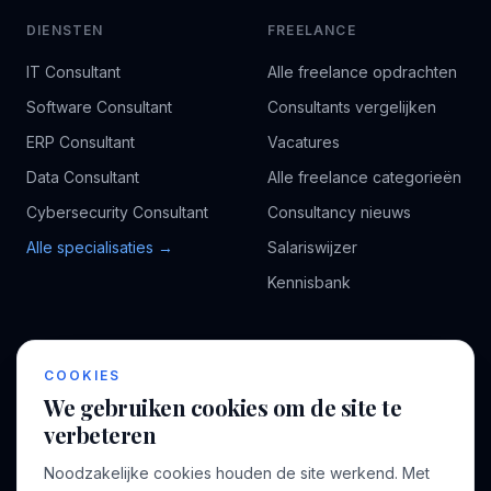
DIENSTEN
FREELANCE
IT Consultant
Alle freelance opdrachten
Software Consultant
Consultants vergelijken
ERP Consultant
Vacatures
Data Consultant
Alle freelance categorieën
Cybersecurity Consultant
Consultancy nieuws
Alle specialisaties →
Salariswijzer
Kennisbank
BEDRIJF
VOOR CONSULTANTS
COOKIES
Over ons
Profiel aanmaken
We gebruiken cookies om de site te
Bedrijven
Inloggen
verbeteren
Voor opdrachtgevers
Noodzakelijke cookies houden de site werkend. Met