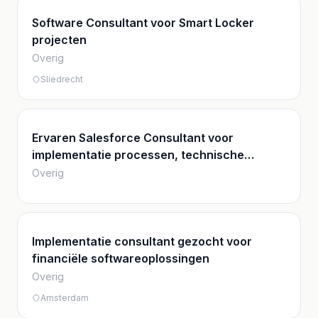
Software Consultant voor Smart Locker
projecten
Overig
Sliedrecht
Ervaren Salesforce Consultant voor
implementatie processen, technische
ontwerp, architectuur en interfaces
Overig
Implementatie consultant gezocht voor
financiële softwareoplossingen
Overig
Amsterdam