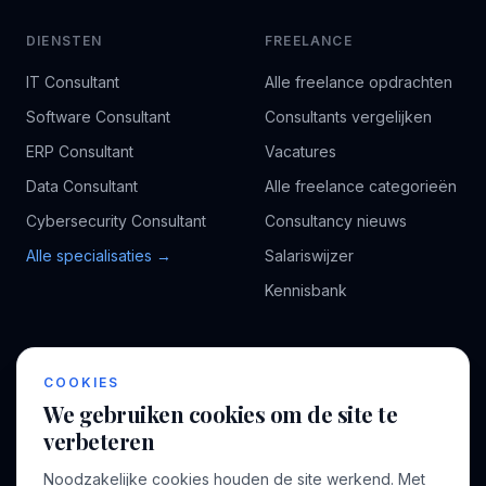
DIENSTEN
FREELANCE
IT Consultant
Alle freelance opdrachten
Software Consultant
Consultants vergelijken
ERP Consultant
Vacatures
Data Consultant
Alle freelance categorieën
Cybersecurity Consultant
Consultancy nieuws
Alle specialisaties →
Salariswijzer
Kennisbank
BEDRIJF
VOOR CONSULTANTS
COOKIES
Over ons
Profiel aanmaken
We gebruiken cookies om de site te
Bedrijven
Inloggen
verbeteren
Voor opdrachtgevers
Noodzakelijke cookies houden de site werkend. Met