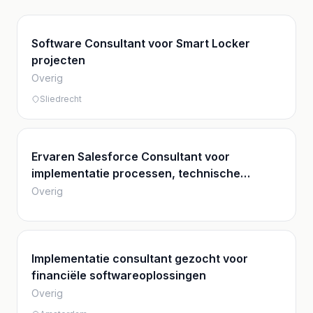
Software Consultant voor Smart Locker
projecten
Overig
Sliedrecht
Ervaren Salesforce Consultant voor
implementatie processen, technische
ontwerp, architectuur en interfaces
Overig
Implementatie consultant gezocht voor
financiële softwareoplossingen
Overig