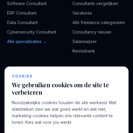
Software Consultant
Consultants vergelijken
ERP Consultant
Vacatures
Data Consultant
Alle freelance categorieën
Cybersecurity Consultant
Consultancy nieuws
Alle specialisaties →
Salariswijzer
Kennisbank
BEDRIJF
VOOR CONSULTANTS
COOKIES
Over ons
Profiel aanmaken
We gebruiken cookies om de site te
Bedrijven
Inloggen
verbeteren
Voor opdrachtgevers
Noodzakelijke cookies houden de site werkend. Met
Blog
statistieken zien we wat goed werkt en wat niet,
marketing-cookies helpen ons relevante content te
Contact
tonen. Kies wat voor jou werkt.