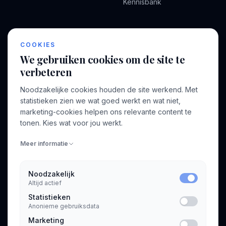
Kennisbank
BEDRIJF
VOOR CONSULTANTS
COOKIES
Over ons
Profiel aanmaken
We gebruiken cookies om de site te
Bedrijven
Inloggen
verbeteren
Voor opdrachtgevers
Noodzakelijke cookies houden de site werkend. Met
Blog
statistieken zien we wat goed werkt en wat niet,
marketing-cookies helpen ons relevante content te
Contact
tonen. Kies wat voor jou werkt.
Meer informatie
INFORMATIE
Algemene voorwaarden
Noodzakelijk
Privacyverklaring
Altijd actief
Statistieken
Anonieme gebruiksdata
Marketing