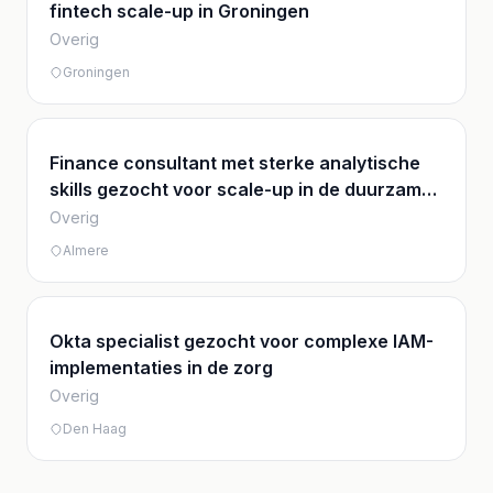
fintech scale-up in Groningen
Overig
Groningen
Finance consultant met sterke analytische
skills gezocht voor scale-up in de duurzame
energiebranche
Overig
Almere
Okta specialist gezocht voor complexe IAM-
implementaties in de zorg
Overig
Den Haag