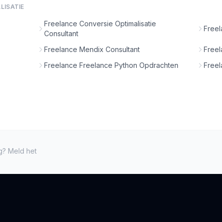
LISATIE
Freelance Conversie Optimalisatie
Freel
Consultant
Freelance Mendix Consultant
Freel
Freelance Freelance Python Opdrachten
Freel
ng? Meld het