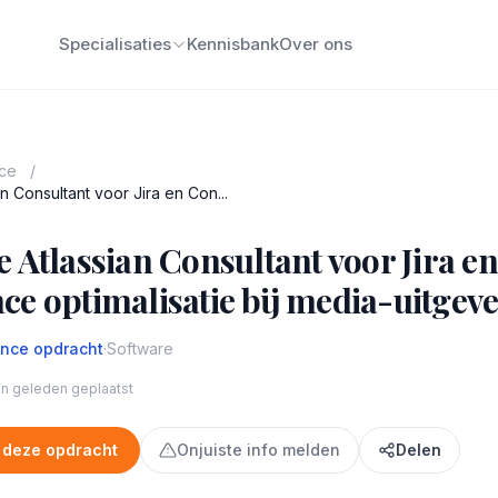
Specialisaties
Kennisbank
Over ons
nce
/
n Consultant voor Jira en Con...
 Atlassian Consultant voor Jira en
e optimalisatie bij media-uitgeve
ance opdracht
·
Software
n geleden geplaatst
 deze opdracht
Onjuiste info melden
Delen