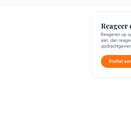
Reageer 
Reageren op opd
aan, dan reage
opdrachtgevers
Profiel a