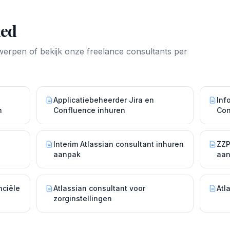
ied
rwerpen of bekijk onze freelance consultants per
Applicatiebeheerder Jira en
Inf
n
Confluence inhuren
Con
Interim Atlassian consultant inhuren
ZZP
aanpak
aa
nciële
Atlassian consultant voor
Atl
zorginstellingen