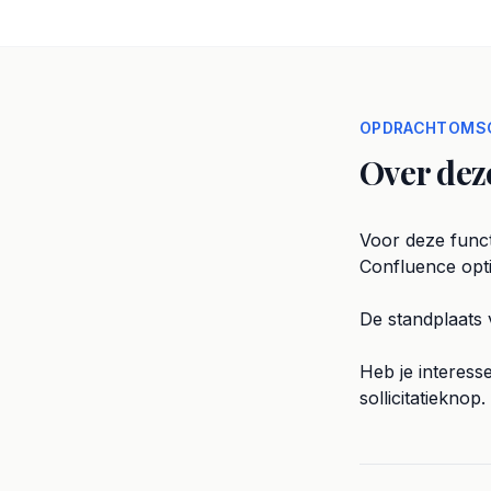
OPDRACHTOMSC
Over dez
Voor deze funct
Confluence optim
De standplaats 
Heb je interess
sollicitatieknop.