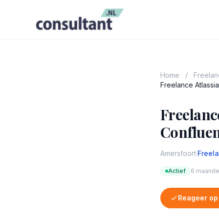
Home
/
Freela
Freelance Atlassia
Freelance
Confluenc
Amersfoort
·
Freel
Actief
6 maande
Reageer op