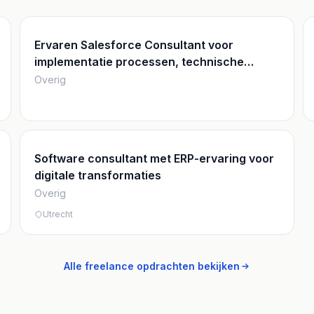
Ervaren Salesforce Consultant voor
implementatie processen, technische
ontwerp, architectuur en interfaces
Overig
Software consultant met ERP-ervaring voor
digitale transformaties
Overig
Utrecht
Alle freelance opdrachten bekijken