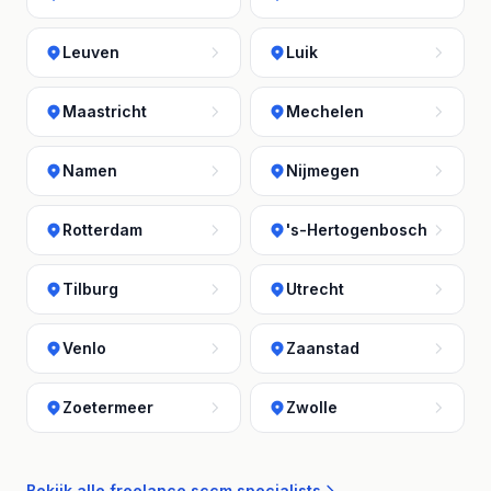
Leuven
Luik
Maastricht
Mechelen
Namen
Nijmegen
Rotterdam
's-Hertogenbosch
Tilburg
Utrecht
Venlo
Zaanstad
Zoetermeer
Zwolle
Bekijk alle freelance sccm specialists