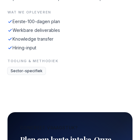
WAT WE OPLEVEREN
Eerste-100-dagen plan
Werkbare deliverables
Knowledge transfer
Hiring-input
TOOLING & METHODIEK
Sector-specifiek
CONCREET VRAAGSTUK?
Plan een korte intake. Onze