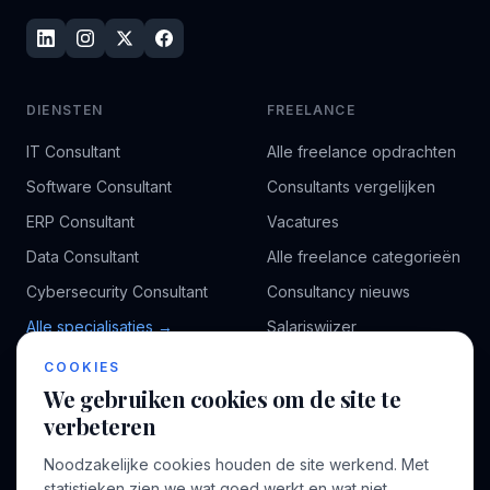
DIENSTEN
FREELANCE
IT Consultant
Alle freelance opdrachten
Software Consultant
Consultants vergelijken
ERP Consultant
Vacatures
Data Consultant
Alle freelance categorieën
Cybersecurity Consultant
Consultancy nieuws
Alle specialisaties →
Salariswijzer
Kennisbank
COOKIES
We gebruiken cookies om de site te
verbeteren
BEDRIJF
VOOR CONSULTANTS
Noodzakelijke cookies houden de site werkend. Met
Over ons
Profiel aanmaken
statistieken zien we wat goed werkt en wat niet,