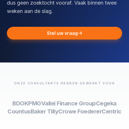
dus geen zoektocht vooraf. Vaak binnen twee
weken aan de slag.
Stel uw vraag
ONZE CONSULTANTS HEBBEN GEWERKT VOOR
BDO
KPMG
Vallei Finance Group
Cegeka
Countus
Baker Tilly
Crowe Foederer
Centric