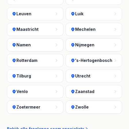
Leuven
Luik
Maastricht
Mechelen
Namen
Nijmegen
Rotterdam
's-Hertogenbosch
Tilburg
Utrecht
Venlo
Zaanstad
Zoetermeer
Zwolle
Bekijk alle freelance sccm specialists