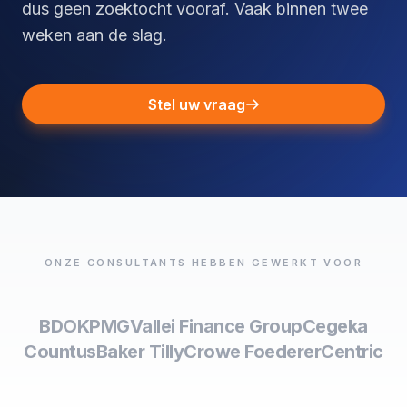
dus geen zoektocht vooraf. Vaak binnen twee
weken aan de slag.
Stel uw vraag
ONZE CONSULTANTS HEBBEN GEWERKT VOOR
BDO
KPMG
Vallei Finance Group
Cegeka
Countus
Baker Tilly
Crowe Foederer
Centric