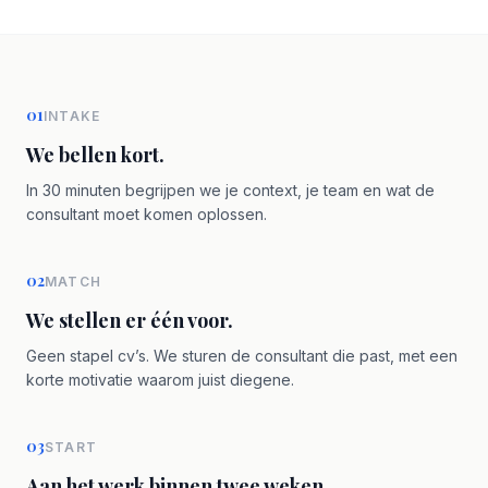
01
INTAKE
We bellen kort.
In 30 minuten begrijpen we je context, je team en wat de
consultant moet komen oplossen.
02
MATCH
We stellen er één voor.
Geen stapel cv’s. We sturen de consultant die past, met een
korte motivatie waarom juist diegene.
03
START
Aan het werk binnen twee weken.