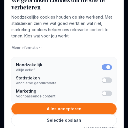
verbeteren
BEDRIJF
VOOR CONSULTANTS
Noodzakelijke cookies houden de site werkend. Met
Over ons
Profiel aanmaken
statistieken zien we wat goed werkt en wat niet,
Bedrijven
Inloggen
marketing-cookies helpen ons relevante content te
Voor opdrachtgevers
tonen. Kies wat voor jou werkt.
Blog
Meer informatie
Contact
Noodzakelijk
Altijd actief
INFORMATIE
Statistieken
Algemene voorwaarden
Anonieme gebruiksdata
Privacyverklaring
Marketing
Voor passende content
Alles accepteren
Selectie opslaan
© 2026 Consultant.nl. Alle rechten voorbehouden.