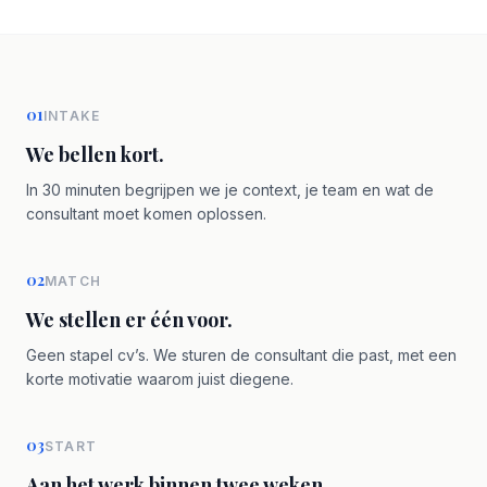
01
INTAKE
We bellen kort.
In 30 minuten begrijpen we je context, je team en wat de
consultant moet komen oplossen.
02
MATCH
We stellen er één voor.
Geen stapel cv’s. We sturen de consultant die past, met een
korte motivatie waarom juist diegene.
03
START
Aan het werk binnen twee weken.