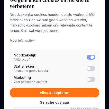
verbeteren
BEDRIJF
VOOR CONSULTANTS
Noodzakelijke cookies houden de site werkend. Met
Over ons
Profiel aanmaken
statistieken zien we wat goed werkt en wat niet,
Bedrijven
Inloggen
marketing-cookies helpen ons relevante content te
Voor opdrachtgevers
tonen. Kies wat voor jou werkt.
Blog
Meer informatie
Contact
Noodzakelijk
Altijd actief
INFORMATIE
Statistieken
Algemene voorwaarden
Anonieme gebruiksdata
Privacyverklaring
Marketing
Voor passende content
Alles accepteren
Selectie opslaan
© 2026 Consultant.nl. Alle rechten voorbehouden.