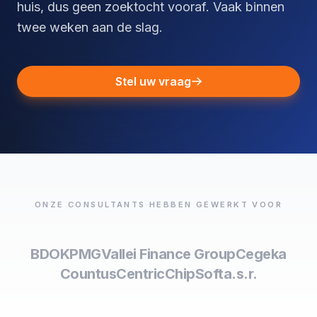
huis, dus geen zoektocht vooraf. Vaak binnen
twee weken aan de slag.
Stel uw vraag
ONZE CONSULTANTS HEBBEN GEWERKT VOOR
BDO
KPMG
Vallei Finance Group
Cegeka
Countus
Centric
ChipSoft
a.s.r.