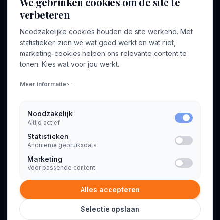
We gebruiken cookies om de site te
verbeteren
BEDRIJF
VOOR CONSULTANTS
Noodzakelijke cookies houden de site werkend. Met
Over ons
Profiel aanmaken
statistieken zien we wat goed werkt en wat niet,
Bedrijven
Inloggen
marketing-cookies helpen ons relevante content te
Voor opdrachtgevers
tonen. Kies wat voor jou werkt.
Blog
Meer informatie
Contact
Noodzakelijk
Altijd actief
INFORMATIE
Statistieken
Algemene voorwaarden
Anonieme gebruiksdata
Privacyverklaring
Marketing
Voor passende content
Alles accepteren
Selectie opslaan
© 2026 Consultant.nl. Alle rechten voorbehouden.