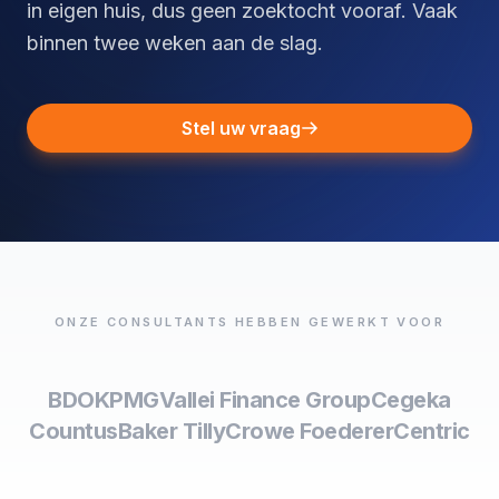
in eigen huis, dus geen zoektocht vooraf. Vaak
binnen twee weken aan de slag.
Stel uw vraag
ONZE CONSULTANTS HEBBEN GEWERKT VOOR
BDO
KPMG
Vallei Finance Group
Cegeka
Countus
Baker Tilly
Crowe Foederer
Centric