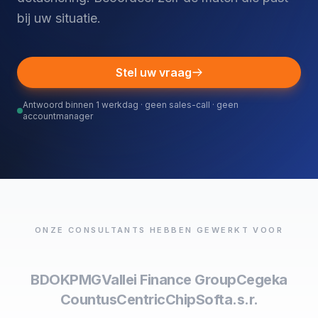
bij uw situatie.
Stel uw vraag
Antwoord binnen 1 werkdag · geen sales-call · geen
accountmanager
ONZE CONSULTANTS HEBBEN GEWERKT VOOR
BDO
KPMG
Vallei Finance Group
Cegeka
Countus
Centric
ChipSoft
a.s.r.