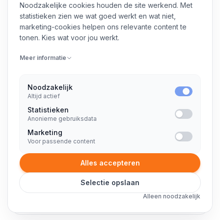
Noodzakelijke cookies houden de site werkend. Met
statistieken zien we wat goed werkt en wat niet,
ZZP Laravel Developer
marketing-cookies helpen ons relevante content te
tonen. Kies wat voor jou werkt.
Meer informatie
Interim Middleware Engineer
Noodzakelijk
Altijd actief
Statistieken
Anonieme gebruiksdata
Freelance Support consultant
Marketing
Voor passende content
Alles accepteren
Selectie opslaan
Freelance Cybersecurity consultant
Alleen noodzakelijk