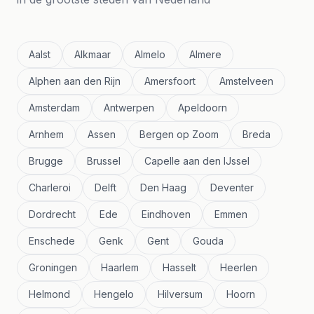
Aalst
Alkmaar
Almelo
Almere
Alphen aan den Rijn
Amersfoort
Amstelveen
Amsterdam
Antwerpen
Apeldoorn
Arnhem
Assen
Bergen op Zoom
Breda
Brugge
Brussel
Capelle aan den IJssel
Charleroi
Delft
Den Haag
Deventer
Dordrecht
Ede
Eindhoven
Emmen
Enschede
Genk
Gent
Gouda
Groningen
Haarlem
Hasselt
Heerlen
Helmond
Hengelo
Hilversum
Hoorn