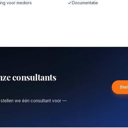
ing voor mediors
Documentatie
nze consultants
Ste
 stellen we één consultant voor —