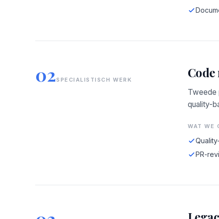
Docume
02
Code 
SPECIALISTISCH WERK
Tweede p
quality-b
WAT WE 
Quality
PR-revi
03
Legac