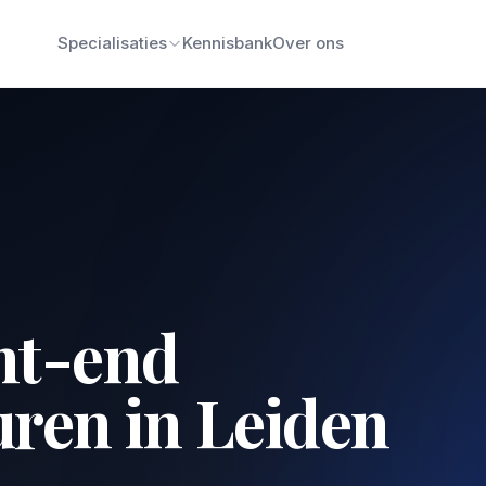
Specialisaties
Kennisbank
Over ons
nt-end
uren in Leiden