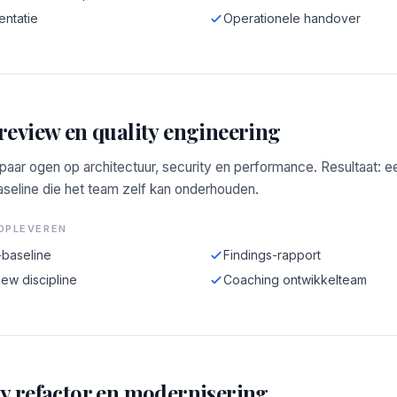
ntatie
Operationele handover
review en quality engineering
aar ogen op architectuur, security en performance. Resultaat: e
aseline die het team zelf kan onderhouden.
OPLEVEREN
-baseline
Findings-rapport
ew discipline
Coaching ontwikkelteam
y refactor en modernisering