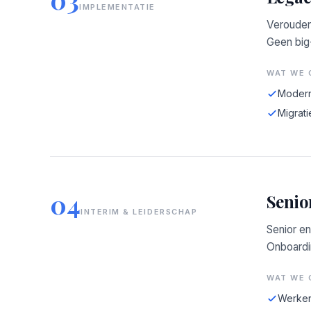
IMPLEMENTATIE
Verouder
Geen big
WAT WE 
Modern
Migrati
04
Senio
INTERIM & LEIDERSCHAP
Senior en
Onboardin
WAT WE 
Werken