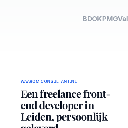
BDO
KPMG
Val
WAAROM CONSULTANT.NL
Een freelance front-
end developer in
Leiden, persoonlijk
geleverd.