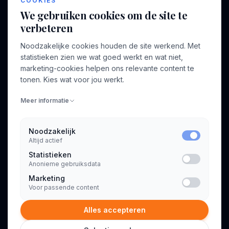
COOKIES
We gebruiken cookies om de site te
verbeteren
BEDRIJF
VOOR CONSULTANTS
Noodzakelijke cookies houden de site werkend. Met
Over ons
Profiel aanmaken
statistieken zien we wat goed werkt en wat niet,
Bedrijven
Inloggen
marketing-cookies helpen ons relevante content te
Voor opdrachtgevers
tonen. Kies wat voor jou werkt.
Blog
Meer informatie
Contact
Noodzakelijk
Altijd actief
INFORMATIE
Statistieken
Algemene voorwaarden
Anonieme gebruiksdata
Privacyverklaring
Marketing
Voor passende content
Alles accepteren