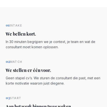
01
INTAKE
We bellen kort.
In 30 minuten begrijpen we je context, je team en wat de
consultant moet komen oplossen.
02
MATCH
We stellen er één voor.
Geen stapel cv’s. We sturen de consultant die past, met een
korte motivatie waarom juist diegene.
03
START
Aan het werk binnen twee weken.