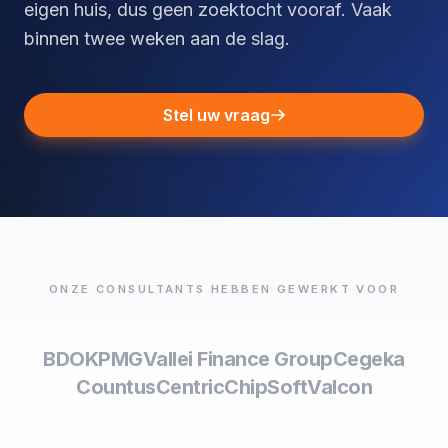
eigen huis, dus geen zoektocht vooraf. Vaak
binnen twee weken aan de slag.
Stel uw vraag
ONZE CONSULTANTS HEBBEN GEWERKT VOOR
BDO
KPMG
Vallei Finance Group
Cegeka
Countus
Centric
ChipSoft
Valcon