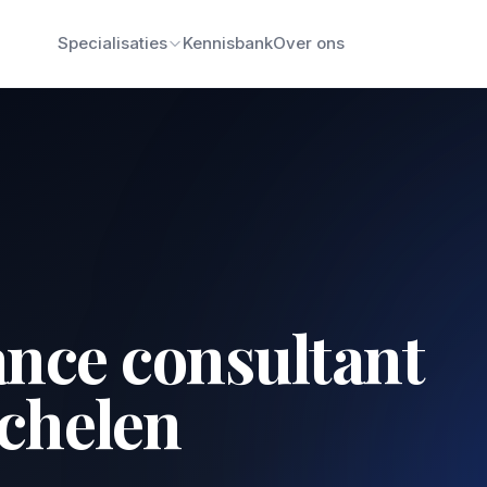
Specialisaties
Kennisbank
Over ons
ance consultant
chelen