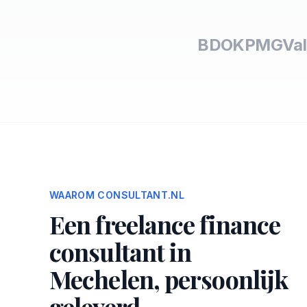
BDO
KPMG
Val
WAAROM CONSULTANT.NL
Een freelance finance
consultant in
Mechelen, persoonlijk
geleverd.