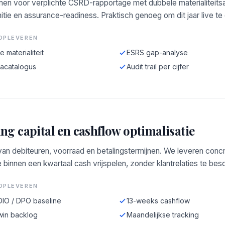
men voor verplichte CSRD-rapportage met dubbele materialiteits
itie en assurance-readiness. Praktisch genoeg om dit jaar live te
OPLEVEREN
 materialiteit
ESRS gap-analyse
tacatalogus
Audit trail per cijfer
ng capital en cashflow optimalisatie
van debiteuren, voorraad en betalingstermijnen. We leveren conc
e binnen een kwartaal cash vrijspelen, zonder klantrelaties te bes
OPLEVEREN
DIO / DPO baseline
13-weeks cashflow
win backlog
Maandelijkse tracking