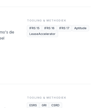
TOOLING & METHODIEK
IFRS 15
IFRS 16
IFRS 17
Aptitude
emo's die
LeaseAccelerator
eel
TOOLING & METHODIEK
ESRS
GRI
CSRD