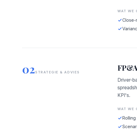
WAT WE 
Close-
Varian
02
FP&A:
STRATEGIE & ADVIES
Driver-b
spreadsh
KPI's.
WAT WE 
Rolling
Scenar