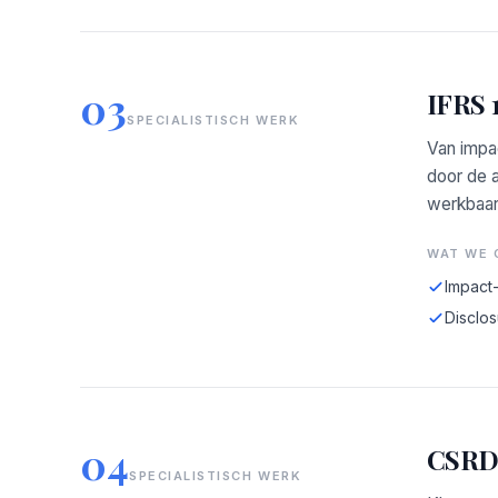
03
IFRS 1
SPECIALISTISCH WERK
Van impa
door de 
werkbaar 
WAT WE 
Impact
Disclos
04
CSRD 
SPECIALISTISCH WERK