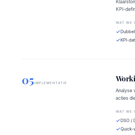
Klaarsto
KPI-defin
WAT WE 
Dubbele
KPI-da
05
Worki
IMPLEMENTATIE
Analyse 
acties di
WAT WE 
DSO / 
Quick-