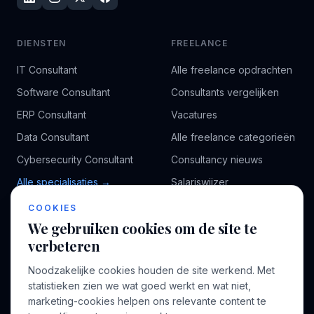
DIENSTEN
FREELANCE
IT Consultant
Alle freelance opdrachten
Software Consultant
Consultants vergelijken
ERP Consultant
Vacatures
Data Consultant
Alle freelance categorieën
Cybersecurity Consultant
Consultancy nieuws
Alle specialisaties →
Salariswijzer
Kennisbank
COOKIES
We gebruiken cookies om de site te
verbeteren
BEDRIJF
VOOR CONSULTANTS
Noodzakelijke cookies houden de site werkend. Met
Over ons
Profiel aanmaken
statistieken zien we wat goed werkt en wat niet,
Bedrijven
Inloggen
marketing-cookies helpen ons relevante content te