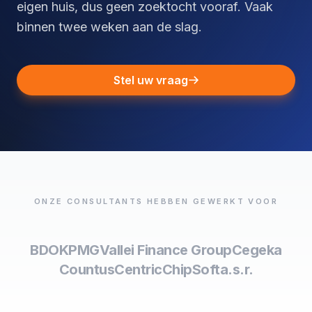
eigen huis, dus geen zoektocht vooraf. Vaak
binnen twee weken aan de slag.
Stel uw vraag
ONZE CONSULTANTS HEBBEN GEWERKT VOOR
BDO
KPMG
Vallei Finance Group
Cegeka
Countus
Centric
ChipSoft
a.s.r.