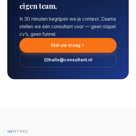
eigen team.
In 30 minuten begrijpen we je context. Daarna
stellen we één consultant voor — geen stapel
cv’s, geen funnel.
Stel uw vraag
hallo@consultant.nl
01
INTAKE