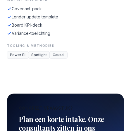
WAT WE OPLEVEREN
Covenant-pack
Lender update template
Board KPI-deck
Variance-toelichting
TOOLING & METHODIEK
Power BI
Spotlight
Causal
CONCREET VRAAGSTUK?
Plan een korte intake. Onze
consultants zitten in ons