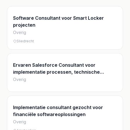
Software Consultant voor Smart Locker
projecten
Overig
Sliedrecht
Ervaren Salesforce Consultant voor
implementatie processen, technische
ontwerp, architectuur en interfaces
Overig
Implementatie consultant gezocht voor
financiële softwareoplossingen
Overig