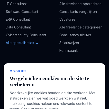
IT Consultant
Alle freelance opdrachten
Software Consultant
Consultants vergelijken
ERP Consultant
Vacatures
Data Consultant
Alle freelance categorieën
Cybersecurity Consultant
Consultancy nieuws
Alle specialisaties →
Salariswijzer
Kennisbank
BEDRIJF
VOOR CONSULTANTS
COOKIES
Over ons
Profiel aanmaken
We gebruiken cookies om de site te
Bedrijven
Inloggen
verbeteren
Voor opdrachtgevers
Noodzakelijke cookies houden de site werkend. Met
Blog
statistieken zien we wat goed werkt en wat niet,
marketing-cookies helpen ons relevante content te
Contact
tonen. Kies wat voor jou werkt.