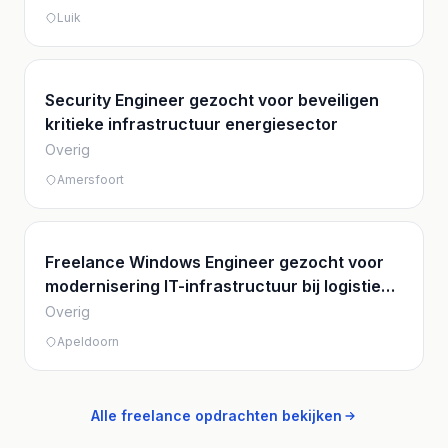
Luik
Security Engineer gezocht voor beveiligen
kritieke infrastructuur energiesector
Overig
Amersfoort
Freelance Windows Engineer gezocht voor
modernisering IT-infrastructuur bij logistiek
bedrijf
Overig
Apeldoorn
Alle freelance opdrachten bekijken