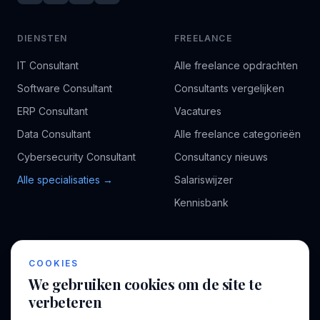
DIENSTEN
FREELANCE
IT Consultant
Alle freelance opdrachten
Software Consultant
Consultants vergelijken
ERP Consultant
Vacatures
Data Consultant
Alle freelance categorieën
Cybersecurity Consultant
Consultancy nieuws
Alle specialisaties →
Salariswijzer
Kennisbank
BEDRIJF
VOOR CONSULTANTS
COOKIES
Over ons
Profiel aanmaken
We gebruiken cookies om de site te
Bedrijven
Inloggen
verbeteren
Voor opdrachtgevers