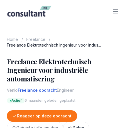
Home
/
Freelance
/
Freelance Elektrotechnisch Ingenieur voor indus...
Freelance Elektrotechnisch
Ingenieur voor industriële
automatisering
Venlo
Freelance opdracht
Engineer
Actief
6 maanden geleden geplaatst
Reageer op deze opdracht
Onjuiste info melden
Delen