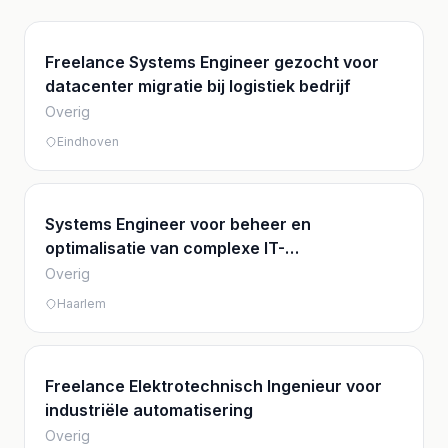
Freelance Systems Engineer gezocht voor
datacenter migratie bij logistiek bedrijf
Overig
Eindhoven
Systems Engineer voor beheer en
optimalisatie van complexe IT-
infrastructuren
Overig
Haarlem
Freelance Elektrotechnisch Ingenieur voor
industriële automatisering
Overig