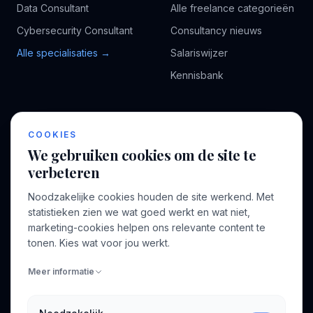
Data Consultant
Alle freelance categorieën
Cybersecurity Consultant
Consultancy nieuws
Alle specialisaties →
Salariswijzer
Kennisbank
BEDRIJF
VOOR CONSULTANTS
COOKIES
Over ons
Profiel aanmaken
We gebruiken cookies om de site te
Bedrijven
Inloggen
verbeteren
Voor opdrachtgevers
Noodzakelijke cookies houden de site werkend. Met
Blog
statistieken zien we wat goed werkt en wat niet,
marketing-cookies helpen ons relevante content te
Contact
tonen. Kies wat voor jou werkt.
Meer informatie
INFORMATIE
Algemene voorwaarden