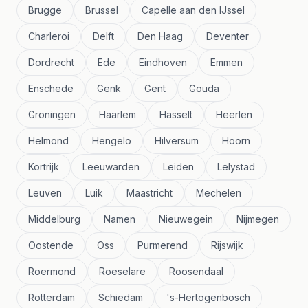
Brugge
Brussel
Capelle aan den IJssel
Charleroi
Delft
Den Haag
Deventer
Dordrecht
Ede
Eindhoven
Emmen
Enschede
Genk
Gent
Gouda
Groningen
Haarlem
Hasselt
Heerlen
Helmond
Hengelo
Hilversum
Hoorn
Kortrijk
Leeuwarden
Leiden
Lelystad
Leuven
Luik
Maastricht
Mechelen
Middelburg
Namen
Nieuwegein
Nijmegen
Oostende
Oss
Purmerend
Rijswijk
Roermond
Roeselare
Roosendaal
Rotterdam
Schiedam
's-Hertogenbosch