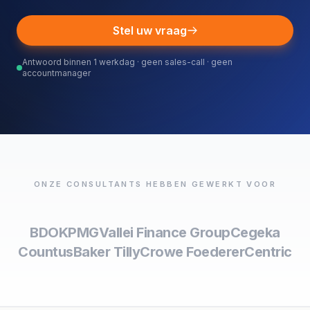
Stel uw vraag
Antwoord binnen 1 werkdag · geen sales-call · geen
accountmanager
ONZE CONSULTANTS HEBBEN GEWERKT VOOR
BDO
KPMG
Vallei Finance Group
Cegeka
Countus
Baker Tilly
Crowe Foederer
Centric