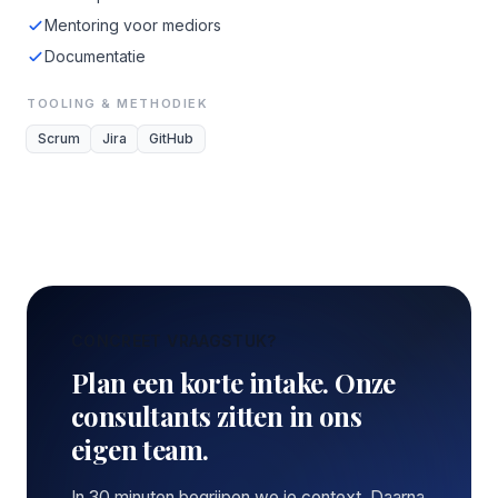
Mentoring voor mediors
Documentatie
TOOLING & METHODIEK
Scrum
Jira
GitHub
CONCREET VRAAGSTUK?
Plan een korte intake. Onze
consultants zitten in ons
eigen team.
In 30 minuten begrijpen we je context. Daarna