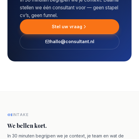
stellen we één consultant voor — geen stapel
cv’s, geen funnel.
Stel uw vraag
hallo@consultant.nl
01
INTAKE
We bellen kort.
In 30 minuten begrijpen we je context, je team en wat de