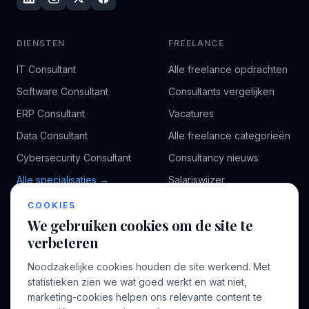
DIENSTEN
FREELANCE
IT Consultant
Alle freelance opdrachten
Software Consultant
Consultants vergelijken
ERP Consultant
Vacatures
Data Consultant
Alle freelance categorieën
Cybersecurity Consultant
Consultancy nieuws
Alle specialisaties →
Salariswijzer
Kennisbank
COOKIES
We gebruiken cookies om de site te
verbeteren
BEDRIJF
VOOR CONSULTANTS
Noodzakelijke cookies houden de site werkend. Met
Over ons
Profiel aanmaken
statistieken zien we wat goed werkt en wat niet,
Bedrijven
Inloggen
marketing-cookies helpen ons relevante content te