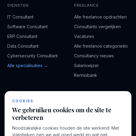
DIENSTEN
FREELANCE
IT Consultant
Alle freelance opdrachten
Software Consultant
Consultants vergelijken
ERP Consultant
Vacatures
Data Consultant
Alle freelance categorieën
Cybersecurity Consultant
Consultancy nieuws
Alle specialisaties →
Salariswijzer
Kennisbank
BEDRIJF
VOOR CONSULTANTS
COOKIES
Over ons
Profiel aanmaken
We gebruiken cookies om de site te
Bedrijven
Inloggen
verbeteren
Voor opdrachtgevers
Noodzakelijke cookies houden de site werkend. Met
Blog
statistieken zien we wat goed werkt en wat niet,