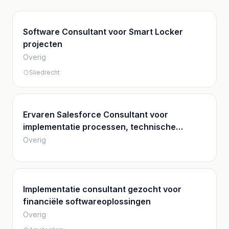
Software Consultant voor Smart Locker
projecten
Overig
Sliedrecht
Ervaren Salesforce Consultant voor
implementatie processen, technische
ontwerp, architectuur en interfaces
Overig
Implementatie consultant gezocht voor
financiële softwareoplossingen
Overig