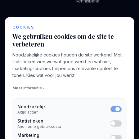
Kennisbank
BEDRIJF
VOOR CONSULTANTS
COOKIES
Over ons
Profiel aanmaken
We gebruiken cookies om de site te
Bedrijven
Inloggen
verbeteren
Voor opdrachtgevers
Noodzakelijke cookies houden de site werkend. Met
Blog
statistieken zien we wat goed werkt en wat niet,
marketing-cookies helpen ons relevante content te
Contact
tonen. Kies wat voor jou werkt.
Meer informatie
INFORMATIE
Algemene voorwaarden
Noodzakelijk
Privacyverklaring
Altijd actief
Statistieken
Anonieme gebruiksdata
Marketing