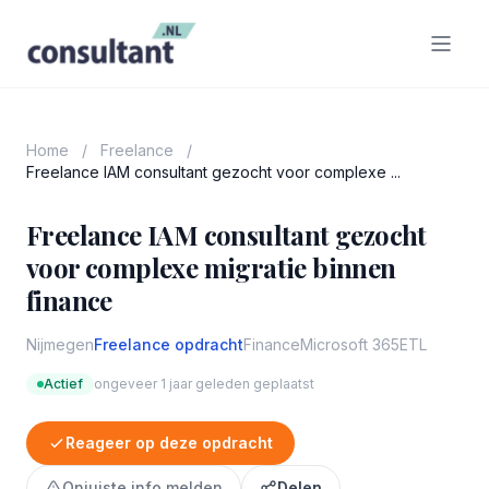
Home
/
Freelance
/
Freelance IAM consultant gezocht voor complexe ...
Freelance IAM consultant gezocht
voor complexe migratie binnen
finance
Nijmegen
Freelance opdracht
Finance
Microsoft 365
ETL
Actief
ongeveer 1 jaar geleden geplaatst
Reageer op deze opdracht
Onjuiste info melden
Delen