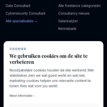
Data Consultant
Alle freelance categorieën
Cybersecurity Consultant
Consultancy nieuws
Alle specialisaties →
Salariswijzer
Kennisbank
BEDRIJF
VOOR CONSULTANTS
COOKIES
Over ons
Profiel aanmaken
We gebruiken cookies om de site te
Bedrijven
Inloggen
verbeteren
Voor opdrachtgevers
Noodzakelijke cookies houden de site werkend. Met
Blog
statistieken zien we wat goed werkt en wat niet,
marketing-cookies helpen ons relevante content te
Contact
tonen. Kies wat voor jou werkt.
Meer informatie
INFORMATIE
Algemene voorwaarden