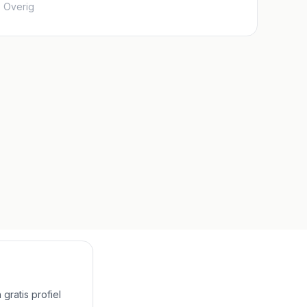
Rijksoverheid
Overig
gratis profiel