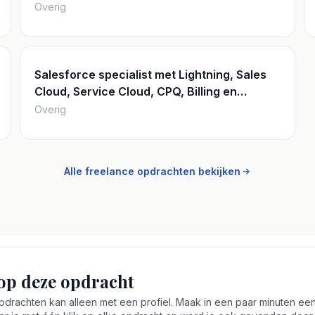
bij Internationale Klanten
Overig
Salesforce specialist met Lightning, Sales
Cloud, Service Cloud, CPQ, Billing en
Experience Cloud ervaring
Overig
Alle freelance opdrachten bekijken
op deze opdracht
rachten kan alleen met een profiel. Maak in een paar minuten een 