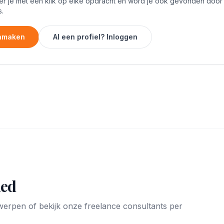
er je met één klik op elke opdracht en word je ook gevonden door
.
anmaken
Al een profiel? Inloggen
ied
rwerpen of bekijk onze freelance consultants per