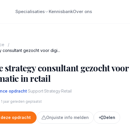
Specialisaties
Kennisbank
Over ons
nce
/
 consultant gezocht voor digi...
 strategy consultant gezocht voor 
atie in retail
ance opdracht
·
Support
·
Strategy
·
Retail
1 jaar geleden geplaatst
 deze opdracht
Onjuiste info melden
Delen