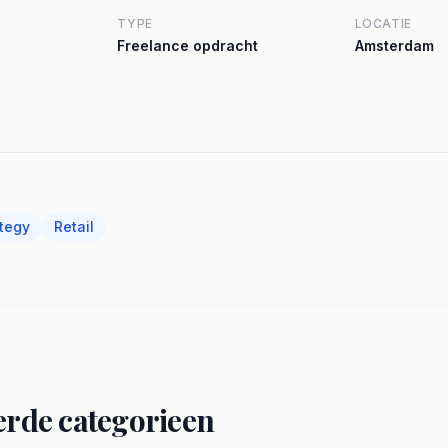
TYPE
LOCATIE
Freelance opdracht
Amsterdam
ategy
Retail
erde categorieen