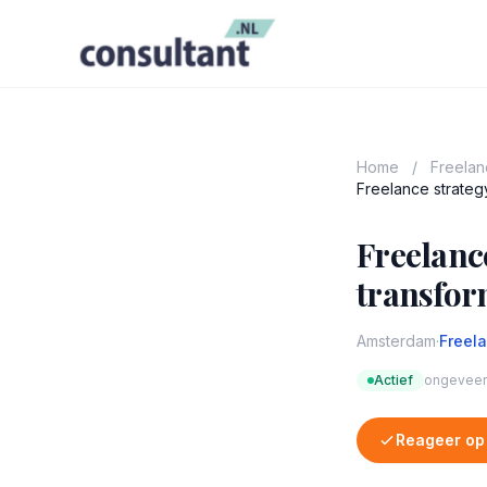
Home
/
Freela
Freelance strategy
Freelance
transform
Amsterdam
·
Freel
Actief
ongeveer 
Reageer op