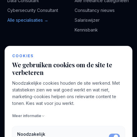
Data Consultant
Alle freelance categorieën
Cybersecurity Consultant
Consultancy nieuws
Alle specialisaties →
Salariswijzer
Kennisbank
BEDRIJF
VOOR CONSULTANTS
COOKIES
Over ons
Profiel aanmaken
We gebruiken cookies om de site te
Bedrijven
Inloggen
verbeteren
Voor opdrachtgevers
Noodzakelijke cookies houden de site werkend. Met
Blog
statistieken zien we wat goed werkt en wat niet,
marketing-cookies helpen ons relevante content te
Contact
tonen. Kies wat voor jou werkt.
Meer informatie
INFORMATIE
Algemene voorwaarden
Noodzakelijk