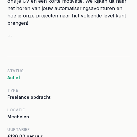
ons je CV en een korte motivatie. We kijken uit naar
het horen van jouw automatiseringsavonturen en
hoe je onze projecten naar het volgende level kunt
brengen!
```
STATUS
Actief
TYPE
Freelance opdracht
LOCATIE
Mechelen
UURTARIEF
€130,00 per uur