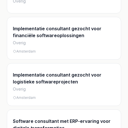
ontwerp, architectuur en interfaces
Overig
Implementatie consultant gezocht voor
financiële softwareoplossingen
Overig
Amsterdam
Implementatie consultant gezocht voor
logistieke softwareprojecten
Overig
Amsterdam
Software consultant met ERP-ervaring voor