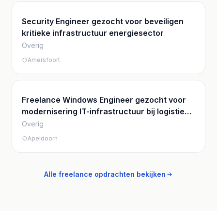
Security Engineer gezocht voor beveiligen
kritieke infrastructuur energiesector
Overig
Amersfoort
Freelance Windows Engineer gezocht voor
modernisering IT-infrastructuur bij logistiek
bedrijf
Overig
Apeldoorn
Alle freelance opdrachten bekijken