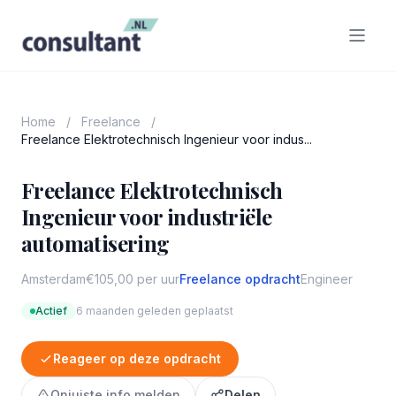
Home
/
Freelance
/
Freelance Elektrotechnisch Ingenieur voor indus...
Freelance Elektrotechnisch
Ingenieur voor industriële
automatisering
Amsterdam
€105,00 per uur
Freelance opdracht
Engineer
Actief
6 maanden geleden geplaatst
Reageer op deze opdracht
Onjuiste info melden
Delen