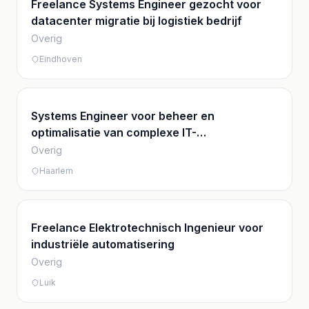
Freelance Systems Engineer gezocht voor
datacenter migratie bij logistiek bedrijf
Overig
Eindhoven
Systems Engineer voor beheer en
optimalisatie van complexe IT-
infrastructuren
Overig
Haarlem
Freelance Elektrotechnisch Ingenieur voor
industriële automatisering
Overig
Luik