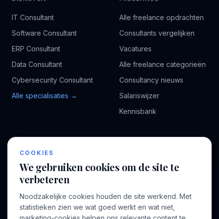
IT Consultant
Alle freelance opdrachten
Software Consultant
Consultants vergelijken
ERP Consultant
Vacatures
Data Consultant
Alle freelance categorieën
Cybersecurity Consultant
Consultancy nieuws
Alle specialisaties →
Salariswijzer
Kennisbank
BEDRIJF
VOOR CONSULTANTS
COOKIES
Over ons
Profiel aanmaken
We gebruiken cookies om de site te
Bedrijven
Inloggen
verbeteren
Voor opdrachtgevers
Noodzakelijke cookies houden de site werkend. Met
Blog
statistieken zien we wat goed werkt en wat niet,
marketing-cookies helpen ons relevante content te