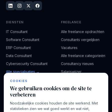
DIENSTEN
FREELANCE
IT Consultant
Alle freelance opdrachten
Software Consultant
Consultants vergelijken
ERP Consultant
Vacatures
Data Consultant
Alle freelance categorieën
Cybersecurity Consultant
Consultancy nieuws
Alle specialisaties →
Salariswijzer
Kennisbank
COOKIES
We gebruiken cookies om de site te
verbeteren
BEDRIJF
VOOR CONSULTANTS
Noodzakelijke cookies houden de site werkend. Met
Over ons
Profiel aanmaken
statistieken zien we wat goed werkt en wat niet,
Bedrijven
Inloggen