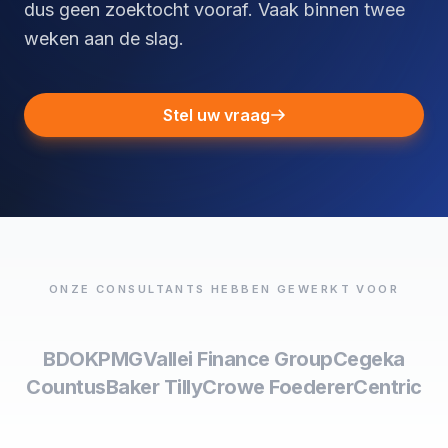
dus geen zoektocht vooraf. Vaak binnen twee
weken aan de slag.
Stel uw vraag
ONZE CONSULTANTS HEBBEN GEWERKT VOOR
BDO
KPMG
Vallei Finance Group
Cegeka
Countus
Baker Tilly
Crowe Foederer
Centric