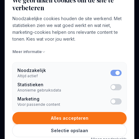
verbeteren
BEDRIJF
VOOR CONSULTANTS
Noodzakelijke cookies houden de site werkend. Met
Over ons
Profiel aanmaken
statistieken zien we wat goed werkt en wat niet,
Bedrijven
Inloggen
marketing-cookies helpen ons relevante content te
Voor opdrachtgevers
tonen. Kies wat voor jou werkt.
Blog
Meer informatie
Contact
Noodzakelijk
Altijd actief
INFORMATIE
Statistieken
Algemene voorwaarden
Anonieme gebruiksdata
Privacyverklaring
Marketing
Voor passende content
Alles accepteren
Selectie opslaan
© 2026 Consultant.nl. Alle rechten voorbehouden.