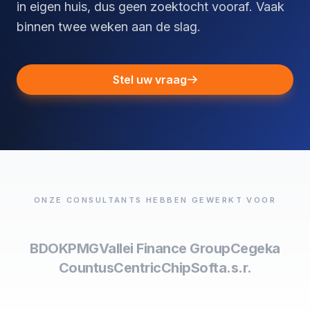
in eigen huis, dus geen zoektocht vooraf. Vaak
binnen twee weken aan de slag.
Stel uw vraag
ONZE CONSULTANTS HEBBEN GEWERKT VOOR
BDO
KPMG
Vallei Finance Group
Cegeka
Countus
Centric
ChipSoft
a.s.r.