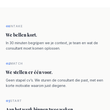
01
INTAKE
We bellen kort.
In 30 minuten begrijpen we je context, je team en wat de
consultant moet komen oplossen.
02
MATCH
We stellen er één voor.
Geen stapel cv’s. We sturen de consultant die past, met een
korte motivatie waarom juist diegene.
03
START
Aan het werk binnen twee weken.