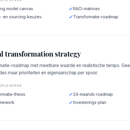
OPLEVEREN
ing model canvas
RACI-matrices
e- en sourcing-keuzes
Transformatie-roadmap
al transformation strategy
matie-roadmap met meetbare waarde en realistische tempo. Ge
ides maar prioriteiten en eigenaarschap per spoor.
OPLEVEREN
rmatie-thesis
24-maands roadmap
amework
Investerings-plan