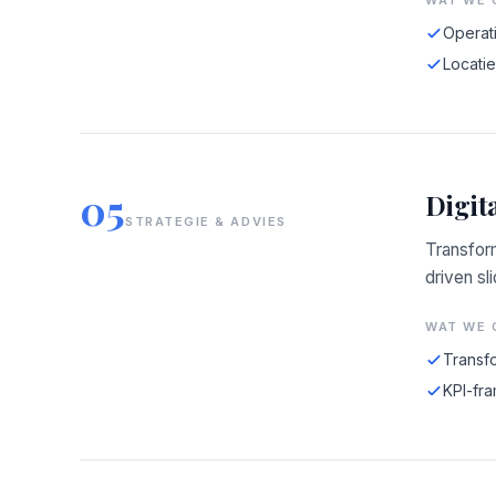
WAT WE 
Operat
Locati
05
Digit
STRATEGIE & ADVIES
Transfor
driven sl
WAT WE 
Transfo
KPI-fr