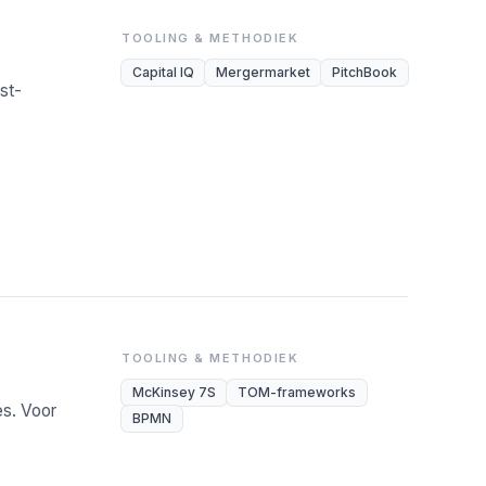
TOOLING & METHODIEK
Capital IQ
Mergermarket
PitchBook
st-
TOOLING & METHODIEK
McKinsey 7S
TOM-frameworks
es. Voor
BPMN