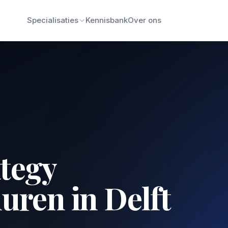
Specialisaties
Kennisbank
Over ons
ategy
uren in Delft