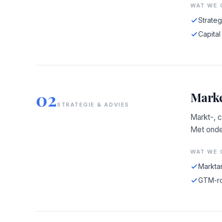
WAT WE 
Strateg
Capital
02
Marke
STRATEGIE & ADVIES
Markt-, 
Met onde
WAT WE 
Markta
GTM-r