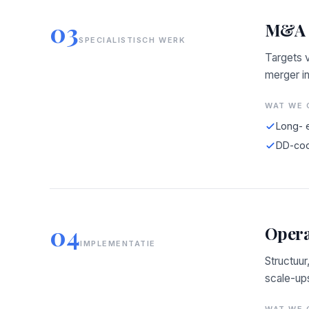
03
M&A a
SPECIALISTISCH WERK
Targets v
merger in
WAT WE 
Long- e
DD-coo
04
Opera
IMPLEMENTATIE
Structuu
scale-ups