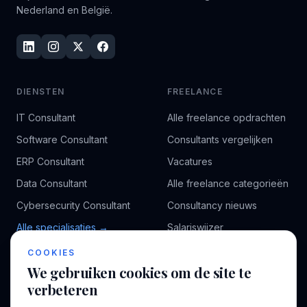
Nederland en België.
DIENSTEN
FREELANCE
IT Consultant
Alle freelance opdrachten
Software Consultant
Consultants vergelijken
ERP Consultant
Vacatures
Data Consultant
Alle freelance categorieën
Cybersecurity Consultant
Consultancy nieuws
Alle specialisaties →
Salariswijzer
Kennisbank
COOKIES
We gebruiken cookies om de site te
verbeteren
BEDRIJF
VOOR CONSULTANTS