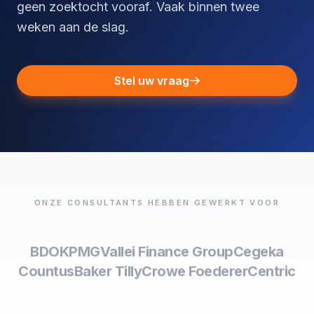
geen zoektocht vooraf. Vaak binnen twee
weken aan de slag.
Stel uw vraag
ONZE CONSULTANTS HEBBEN GEWERKT VOOR
BDO
KPMG
Vallei Finance Group
Cegeka
Countus
Baker Tilly
Crowe Foederer
Centric