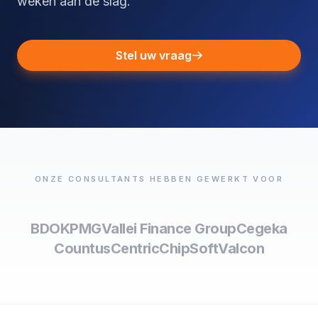
weken aan de slag.
Stel uw vraag
ONZE CONSULTANTS HEBBEN GEWERKT VOOR
BDO
KPMG
Vallei Finance Group
Cegeka
Countus
Centric
ChipSoft
Valcon