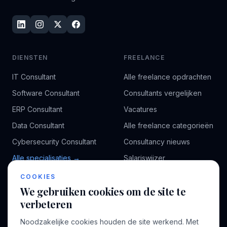
DIENSTEN
FREELANCE
IT Consultant
Alle freelance opdrachten
Software Consultant
Consultants vergelijken
ERP Consultant
Vacatures
Data Consultant
Alle freelance categorieën
Cybersecurity Consultant
Consultancy nieuws
Alle specialisaties →
Salariswijzer
Kennisbank
COOKIES
We gebruiken cookies om de site te
verbeteren
BEDRIJF
VOOR CONSULTANTS
Noodzakelijke cookies houden de site werkend. Met
Over ons
Profiel aanmaken