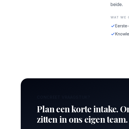
beide.
WAT WE 
Eerste
Knowle
CONCREET VRAAGSTUK?
Plan een korte intake. O
zitten in ons eigen team.