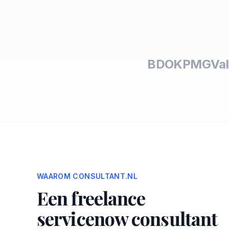
BDO
KPMG
Val
WAAROM CONSULTANT.NL
Een freelance
servicenow consultant