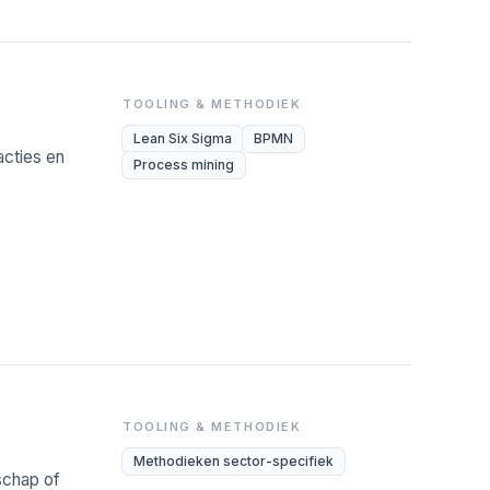
TOOLING & METHODIEK
Lean Six Sigma
BPMN
cties en
Process mining
TOOLING & METHODIEK
Methodieken sector-specifiek
rschap of