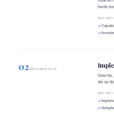
Visie en
harde bus
WAT WE 
Capabil
Investe
02
Imple
IMPLEMENTATIE
Selectie,
die op tij
WAT WE 
Implem
Adopti