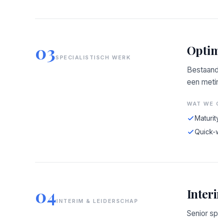
03
Optim
SPECIALISTISCH WERK
Bestaand
een meti
WAT WE 
Maturit
Quick-
04
Inter
INTERIM & LEIDERSCHAP
Senior sp