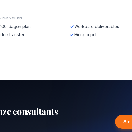
OPLEVEREN
-100-dagen plan
Werkbare deliverables
dge transfer
Hiring-input
nze consultants
Ste