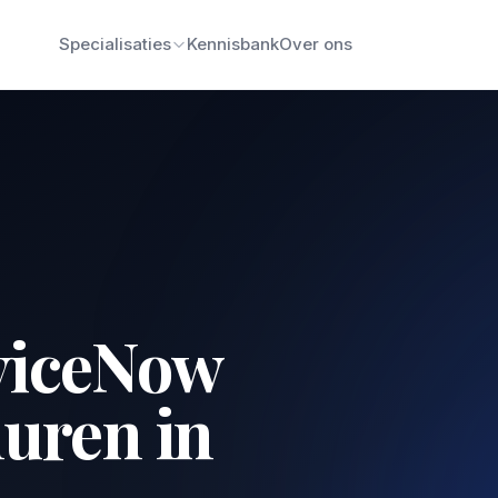
Specialisaties
Kennisbank
Over ons
viceNow
huren in