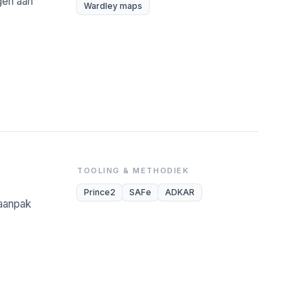
gen aan
Wardley maps
TOOLING & METHODIEK
Prince2
SAFe
ADKAR
-aanpak