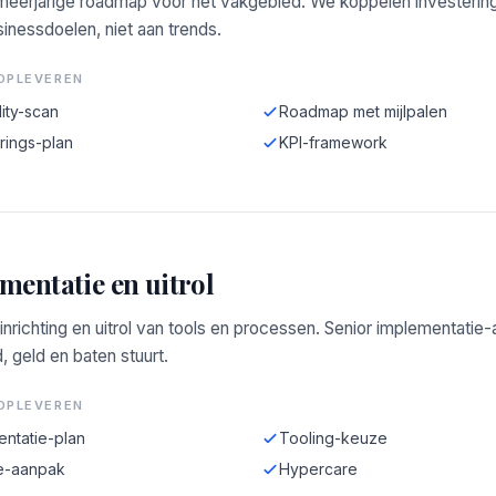
 meerjarige roadmap voor het vakgebied. We koppelen investerin
inessdoelen, niet aan trends.
OPLEVEREN
ity-scan
Roadmap met mijlpalen
rings-plan
KPI-framework
mentatie en uitrol
 inrichting en uitrol van tools en processen. Senior implementatie
d, geld en baten stuurt.
OPLEVEREN
entatie-plan
Tooling-keuze
e-aanpak
Hypercare