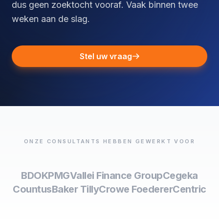
dus geen zoektocht vooraf. Vaak binnen twee
weken aan de slag.
Stel uw vraag
ONZE CONSULTANTS HEBBEN GEWERKT VOOR
BDO
KPMG
Vallei Finance Group
Cegeka
Countus
Baker Tilly
Crowe Foederer
Centric