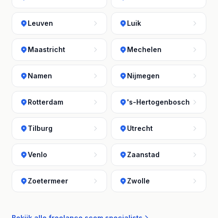
Leuven
Luik
Maastricht
Mechelen
Namen
Nijmegen
Rotterdam
's-Hertogenbosch
Tilburg
Utrecht
Venlo
Zaanstad
Zoetermeer
Zwolle
Bekijk alle freelance scom specialists