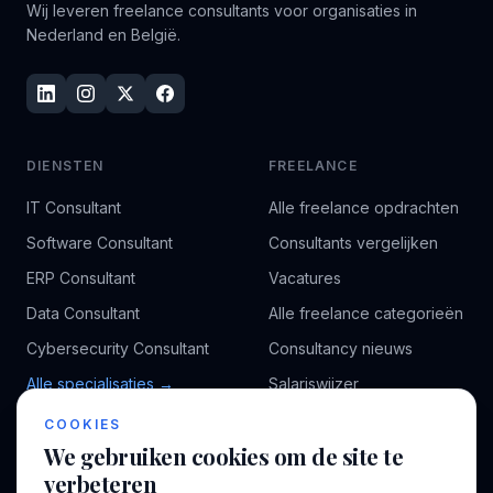
Wij leveren freelance consultants voor organisaties in
Nederland en België.
DIENSTEN
FREELANCE
IT Consultant
Alle freelance opdrachten
Software Consultant
Consultants vergelijken
ERP Consultant
Vacatures
Data Consultant
Alle freelance categorieën
Cybersecurity Consultant
Consultancy nieuws
Alle specialisaties →
Salariswijzer
Kennisbank
COOKIES
We gebruiken cookies om de site te
verbeteren
BEDRIJF
VOOR CONSULTANTS