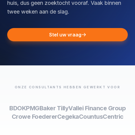
huis, dus geen zoektocht vooraf. Vaak binnen
twee weken aan de slag.
Stel uw vraag
ONZE CONSULTANTS HEBBEN GEWERKT VOOR
BDO
KPMG
Baker Tilly
Vallei Finance Group
Crowe Foederer
Cegeka
Countus
Centric