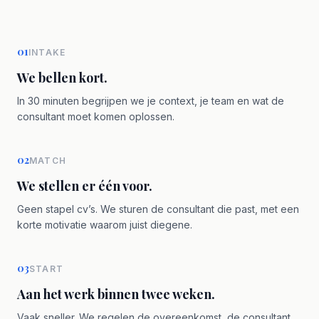
01
INTAKE
We bellen kort.
In 30 minuten begrijpen we je context, je team en wat de
consultant moet komen oplossen.
02
MATCH
We stellen er één voor.
Geen stapel cv’s. We sturen de consultant die past, met een
korte motivatie waarom juist diegene.
03
START
Aan het werk binnen twee weken.
Vaak sneller. We regelen de overeenkomst, de consultant