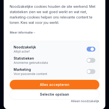
Noodzakelijke cookies houden de site werkend. Met
Over ons
Profiel aanmaken
statistieken zien we wat goed werkt en wat niet,
Bedrijven
Inloggen
marketing-cookies helpen ons relevante content te
Voor opdrachtgevers
tonen. Kies wat voor jou werkt.
Blog
Meer informatie
Contact
Noodzakelijk
Altijd actief
INFORMATIE
Statistieken
Algemene voorwaarden
Anonieme gebruiksdata
Privacyverklaring
Marketing
Voor passende content
Alles accepteren
Selectie opslaan
© 2026 Consultant.nl. Alle rechten voorbehouden.
Alleen noodzakelijk