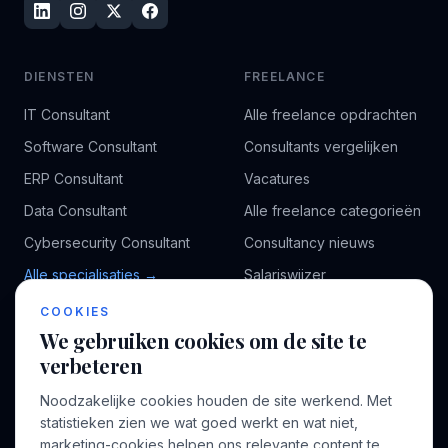
DIENSTEN
FREELANCE
IT Consultant
Alle freelance opdrachten
Software Consultant
Consultants vergelijken
ERP Consultant
Vacatures
Data Consultant
Alle freelance categorieën
Cybersecurity Consultant
Consultancy nieuws
Alle specialisaties →
Salariswijzer
Kennisbank
COOKIES
We gebruiken cookies om de site te
verbeteren
BEDRIJF
VOOR CONSULTANTS
Noodzakelijke cookies houden de site werkend. Met
Over ons
Profiel aanmaken
statistieken zien we wat goed werkt en wat niet,
Bedrijven
Inloggen
marketing-cookies helpen ons relevante content te