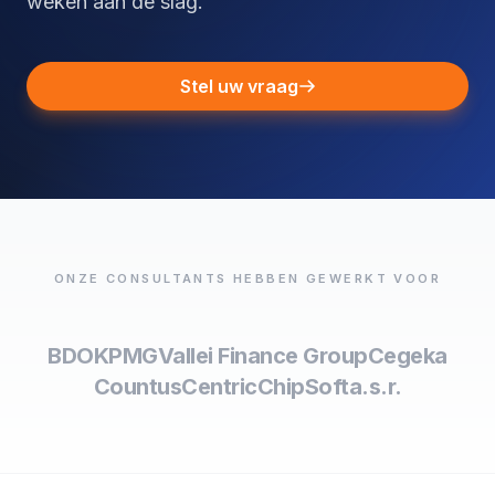
weken aan de slag.
Stel uw vraag
ONZE CONSULTANTS HEBBEN GEWERKT VOOR
BDO
KPMG
Vallei Finance Group
Cegeka
Countus
Centric
ChipSoft
a.s.r.