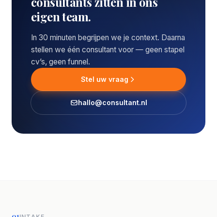
consultants zitten in ons
eigen team.
In 30 minuten begrijpen we je context. Daarna
stellen we één consultant voor — geen stapel
cv’s, geen funnel.
Stel uw vraag
hallo@consultant.nl
01
INTAKE