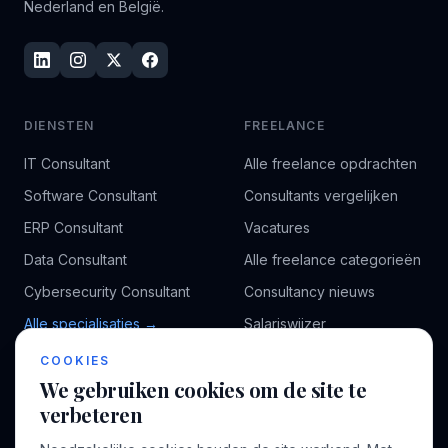
Nederland en België.
DIENSTEN
FREELANCE
IT Consultant
Alle freelance opdrachten
Software Consultant
Consultants vergelijken
ERP Consultant
Vacatures
Data Consultant
Alle freelance categorieën
Cybersecurity Consultant
Consultancy nieuws
Alle specialisaties →
Salariswijzer
Kennisbank
COOKIES
We gebruiken cookies om de site te
verbeteren
BEDRIJF
VOOR CONSULTANTS