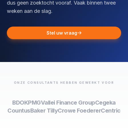
dus geen zoektocht vooraf. Vaak binnen twee
weken aan de slag.
Stel uw vraag
ONZE CONSULTANTS HEBBEN GEWERKT VOOR
BDO
KPMG
Vallei Finance Group
Cegeka
Countus
Baker Tilly
Crowe Foederer
Centric