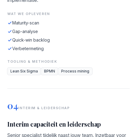
implementatie.
WAT WE OPLEVEREN
Maturity-scan
Gap-analyse
Quick-win backlog
Verbetermeting
TOOLING & METHODIEK
Lean Six Sigma
BPMN
Process mining
04
INTERIM & LEIDERSCHAP
Interim capaciteit en leiderschap
Senior specialist tijdelijk naast jouw team. Inzetbaar voor