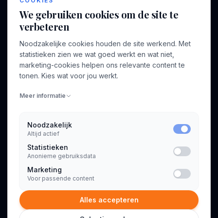
COOKIES
We gebruiken cookies om de site te
verbeteren
BEDRIJF
VOOR CONSULTANTS
Noodzakelijke cookies houden de site werkend. Met
Over ons
Profiel aanmaken
statistieken zien we wat goed werkt en wat niet,
Bedrijven
Inloggen
marketing-cookies helpen ons relevante content te
Voor opdrachtgevers
tonen. Kies wat voor jou werkt.
Blog
Meer informatie
Contact
Noodzakelijk
Altijd actief
INFORMATIE
Statistieken
Algemene voorwaarden
Anonieme gebruiksdata
Privacyverklaring
Marketing
Voor passende content
Alles accepteren