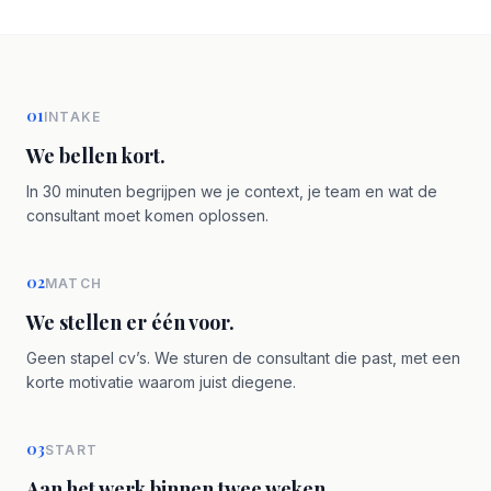
01
INTAKE
We bellen kort.
In 30 minuten begrijpen we je context, je team en wat de
consultant moet komen oplossen.
02
MATCH
We stellen er één voor.
Geen stapel cv’s. We sturen de consultant die past, met een
korte motivatie waarom juist diegene.
03
START
Aan het werk binnen twee weken.