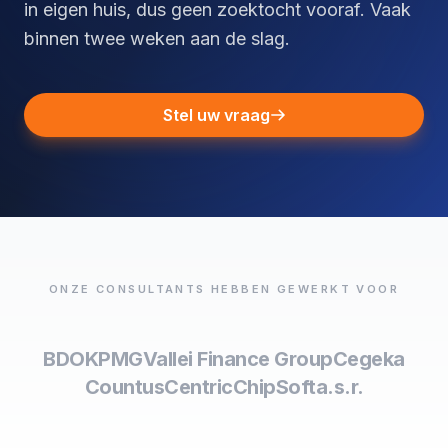
in eigen huis, dus geen zoektocht vooraf. Vaak
binnen twee weken aan de slag.
Stel uw vraag
ONZE CONSULTANTS HEBBEN GEWERKT VOOR
BDO
KPMG
Vallei Finance Group
Cegeka
Countus
Centric
ChipSoft
a.s.r.