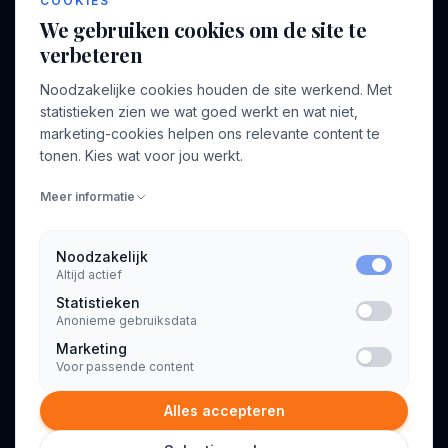
COOKIES
We gebruiken cookies om de site te
verbeteren
BEDRIJF
VOOR CONSULTANTS
Noodzakelijke cookies houden de site werkend. Met
Over ons
Profiel aanmaken
statistieken zien we wat goed werkt en wat niet,
Bedrijven
Inloggen
marketing-cookies helpen ons relevante content te
Voor opdrachtgevers
tonen. Kies wat voor jou werkt.
Blog
Meer informatie
Contact
Noodzakelijk
Altijd actief
INFORMATIE
Statistieken
Algemene voorwaarden
Anonieme gebruiksdata
Privacyverklaring
Marketing
Voor passende content
Alles accepteren