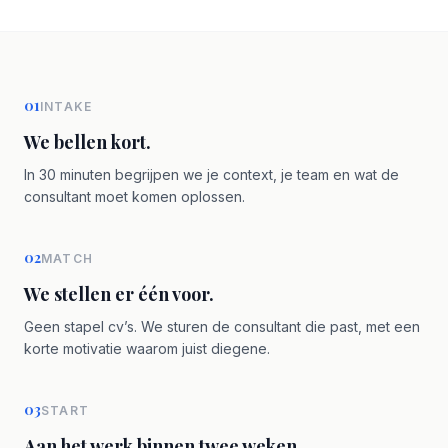
01
INTAKE
We bellen kort.
In 30 minuten begrijpen we je context, je team en wat de
consultant moet komen oplossen.
02
MATCH
We stellen er één voor.
Geen stapel cv’s. We sturen de consultant die past, met een
korte motivatie waarom juist diegene.
03
START
Aan het werk binnen twee weken.