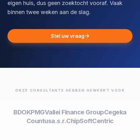
eigen huis, dus geen zoektocht vooraf. Vaak
binnen twee weken aan de slag.
Stel uw vraag
ONZE CONSULTANTS HEBBEN GEWERKT VOOR
BDO
KPMG
Vallei Finance Group
Cegeka
Countus
a.s.r.
ChipSoft
Centric