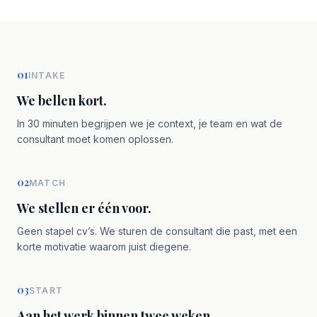
01
INTAKE
We bellen kort.
In 30 minuten begrijpen we je context, je team en wat de
consultant moet komen oplossen.
02
MATCH
We stellen er één voor.
Geen stapel cv’s. We sturen de consultant die past, met een
korte motivatie waarom juist diegene.
03
START
Aan het werk binnen twee weken.