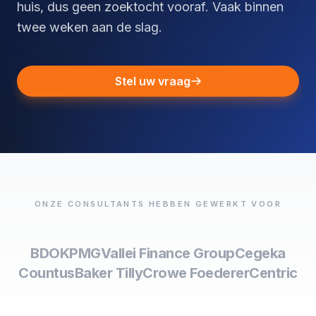
huis, dus geen zoektocht vooraf. Vaak binnen
twee weken aan de slag.
Stel uw vraag
ONZE CONSULTANTS HEBBEN GEWERKT VOOR
BDO
KPMG
Vallei Finance Group
Cegeka
Countus
Baker Tilly
Crowe Foederer
Centric