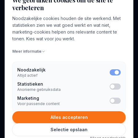
verbeteren
BEDRIJF
VOOR CONSULTANTS
Noodzakelijke cookies houden de site werkend. Met
Over ons
Profiel aanmaken
statistieken zien we wat goed werkt en wat niet,
Bedrijven
Inloggen
marketing-cookies helpen ons relevante content te
Voor opdrachtgevers
tonen. Kies wat voor jou werkt.
Blog
Meer informatie
Contact
Noodzakelijk
Altijd actief
INFORMATIE
Statistieken
Algemene voorwaarden
Anonieme gebruiksdata
Privacyverklaring
Marketing
Voor passende content
Alles accepteren
Selectie opslaan
© 2026 Consultant.nl. Alle rechten voorbehouden.