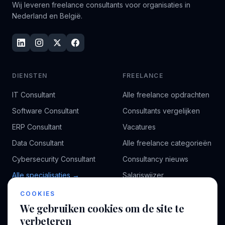
Wij leveren freelance consultants voor organisaties in
Nederland en België.
DIENSTEN
FREELANCE
IT Consultant
Alle freelance opdrachten
Software Consultant
Consultants vergelijken
ERP Consultant
Vacatures
Data Consultant
Alle freelance categorieën
Cybersecurity Consultant
Consultancy nieuws
Alle specialisaties →
Salariswijzer
Kennisbank
COOKIES
We gebruiken cookies om de site te
verbeteren
BEDRIJF
VOOR CONSULTANTS