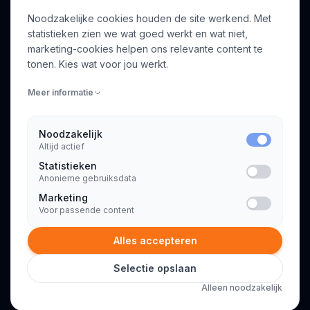
Noodzakelijke cookies houden de site werkend. Met
Over ons
Profiel aanmaken
statistieken zien we wat goed werkt en wat niet,
Bedrijven
Inloggen
marketing-cookies helpen ons relevante content te
Voor opdrachtgevers
tonen. Kies wat voor jou werkt.
Blog
Meer informatie
Contact
Noodzakelijk
Altijd actief
INFORMATIE
Statistieken
Algemene voorwaarden
Anonieme gebruiksdata
Privacyverklaring
Marketing
Voor passende content
Alles accepteren
Selectie opslaan
© 2026 Consultant.nl. Alle rechten voorbehouden.
Alleen noodzakelijk