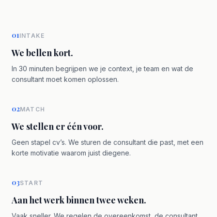
01
INTAKE
We bellen kort.
In 30 minuten begrijpen we je context, je team en wat de
consultant moet komen oplossen.
02
MATCH
We stellen er één voor.
Geen stapel cv’s. We sturen de consultant die past, met een
korte motivatie waarom juist diegene.
03
START
Aan het werk binnen twee weken.
Vaak sneller. We regelen de overeenkomst, de consultant