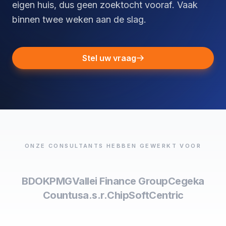
eigen huis, dus geen zoektocht vooraf. Vaak
binnen twee weken aan de slag.
Stel uw vraag
ONZE CONSULTANTS HEBBEN GEWERKT VOOR
BDO
KPMG
Vallei Finance Group
Cegeka
Countus
a.s.r.
ChipSoft
Centric