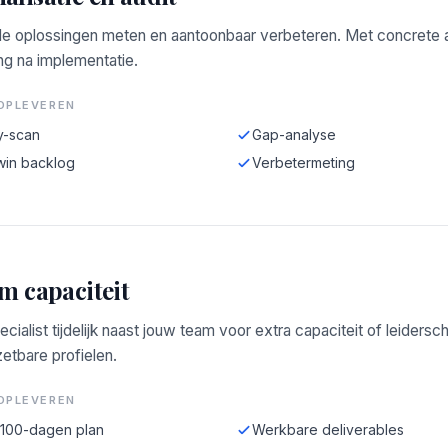
e oplossingen meten en aantoonbaar verbeteren. Met concrete a
ng na implementatie.
OPLEVEREN
y-scan
Gap-analyse
win backlog
Verbetermeting
im capaciteit
ecialist tijdelijk naast jouw team voor extra capaciteit of leidersc
zetbare profielen.
OPLEVEREN
-100-dagen plan
Werkbare deliverables