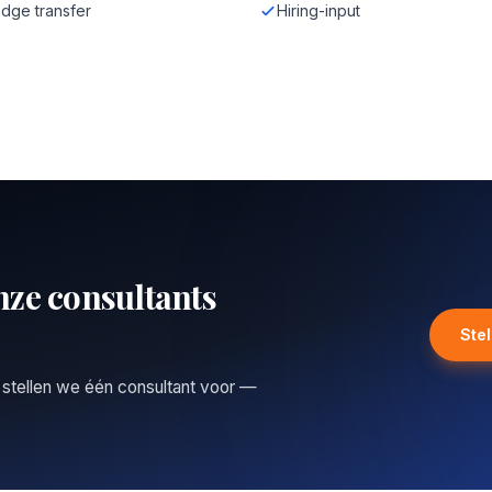
dge transfer
Hiring-input
nze consultants
Ste
 stellen we één consultant voor —