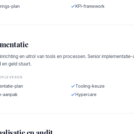
rings-plan
KPI-framework
mentatie
 inrichting en uitrol van tools en processen. Senior implementatie
d en geld stuurt.
OPLEVEREN
entatie-plan
Tooling-keuze
e-aanpak
Hypercare
alisatie en audit