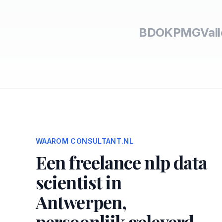
BDO
KPMG
Val
WAAROM CONSULTANT.NL
Een freelance nlp data
scientist in
Antwerpen,
persoonlijk geleverd.