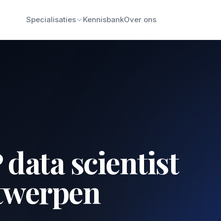
Specialisaties
Kennisbank
Over ons
data scientist
ntwerpen