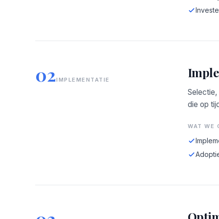
Investe
02
Imple
IMPLEMENTATIE
Selectie,
die op tij
WAT WE 
Implem
Adopti
03
Optim