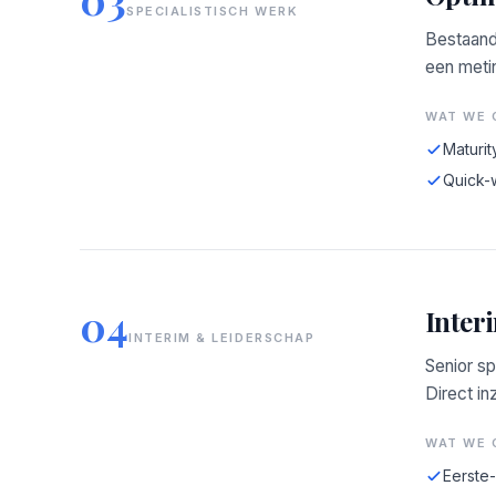
SPECIALISTISCH WERK
Bestaand
een meti
WAT WE 
Maturit
Quick-
04
Inter
INTERIM & LEIDERSCHAP
Senior sp
Direct in
WAT WE 
Eerste